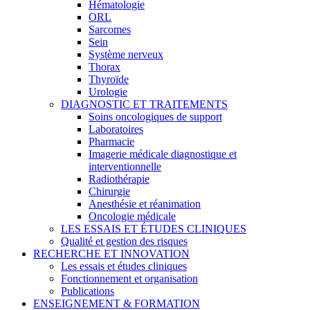
Hématologie
ORL
Sarcomes
Sein
Système nerveux
Thorax
Thyroïde
Urologie
DIAGNOSTIC ET TRAITEMENTS
Soins oncologiques de support
Laboratoires
Pharmacie
Imagerie médicale diagnostique et
interventionnelle
Radiothérapie
Chirurgie
Anesthésie et réanimation
Oncologie médicale
LES ESSAIS ET ÉTUDES CLINIQUES
Qualité et gestion des risques
RECHERCHE ET INNOVATION
Les essais et études cliniques
Fonctionnement et organisation
Publications
ENSEIGNEMENT & FORMATION