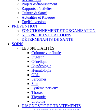
Projets d’établissement
Rapports d’activités
Culture & Santé
Actualités et Kiosque
English version
PRÉVENTION
FONCTIONNEMENT ET ORGANISATION
NOS PROJETS ET ACTIONS
DÉTERMINANTS DE SANTÉ
SOINS
LES SPÉCIALITÉS
Colonne vertébrale
Digestif
Génétique
Gynécologie
Hématologie
ORL
Sarcomes
Sein
Système nerveux
Thorax
Thyroïde
Urologie
DIAGNOSTIC ET TRAITEMENTS