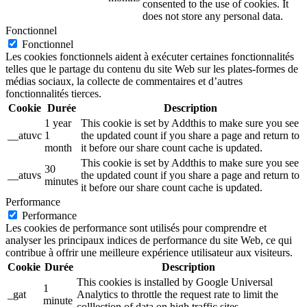
consented to the use of cookies. It
does not store any personal data.
Fonctionnel
Fonctionnel
Les cookies fonctionnels aident à exécuter certaines fonctionnalités
telles que le partage du contenu du site Web sur les plates-formes de
médias sociaux, la collecte de commentaires et d’autres
fonctionnalités tierces.
Cookie
Durée
Description
1 year
This cookie is set by Addthis to make sure you see
__atuvc
1
the updated count if you share a page and return to
month
it before our share count cache is updated.
This cookie is set by Addthis to make sure you see
30
__atuvs
the updated count if you share a page and return to
minutes
it before our share count cache is updated.
Performance
Performance
Les cookies de performance sont utilisés pour comprendre et
analyser les principaux indices de performance du site Web, ce qui
contribue à offrir une meilleure expérience utilisateur aux visiteurs.
Cookie
Durée
Description
This cookies is installed by Google Universal
1
_gat
Analytics to throttle the request rate to limit the
minute
colllection of data on high traffic sites.