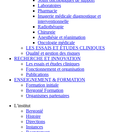
Soins oncologiques de support
Laboratoires
Pharmacie
Imagerie médicale diagnostique et
interventionnelle
Radiothérapie
Chirurgie
Anesthésie et réanimation
Oncologie médicale
LES ESSAIS ET ÉTUDES CLINIQUES
Qualité et gestion des risques
RECHERCHE ET INNOVATION
Les essais et études cliniques
Fonctionnement et organisation
Publications
ENSEIGNEMENT & FORMATION
Formation initiale
Bergonié Formation
Organismes partenaires
L'institut
Bergonié
Histoire
Directions
Instances