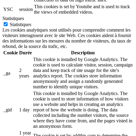
This cookies is set by Youtube and is used to track
YSC
session
the views of embedded videos.
Statistiques
Statistiques
Les cookies analytiques sont utilisés pour comprendre comment les
visiteurs interagissent avec le site Web. Ces cookies aident à fournir
des informations sur les mesures du nombre de visiteurs, du taux de
rebond, de la source du trafic, etc.
Cookie
Durée
Description
This cookie is installed by Google Analytics. The
cookie is used to calculate visitor, session, campaign
2
data and keep track of site usage for the site's
_ga
years
analytics report. The cookies store information
anonymously and assign a randomly generated
number to identify unique visitors.
This cookie is installed by Google Analytics. The
cookie is used to store information of how visitors
use a website and helps in creating an analytics
_gid
1 day
report of how the website is doing. The data
collected including the number visitors, the source
where they have come from, and the pages visted in
an anonymous form.
1 year
The cookie is set by addthis.com to determine the