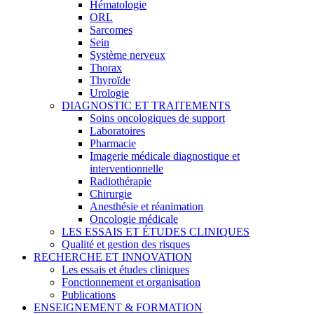
Hématologie
ORL
Sarcomes
Sein
Système nerveux
Thorax
Thyroïde
Urologie
DIAGNOSTIC ET TRAITEMENTS
Soins oncologiques de support
Laboratoires
Pharmacie
Imagerie médicale diagnostique et
interventionnelle
Radiothérapie
Chirurgie
Anesthésie et réanimation
Oncologie médicale
LES ESSAIS ET ÉTUDES CLINIQUES
Qualité et gestion des risques
RECHERCHE ET INNOVATION
Les essais et études cliniques
Fonctionnement et organisation
Publications
ENSEIGNEMENT & FORMATION