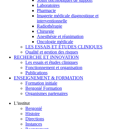
Soins oncologiques de support
Laboratoires
Pharmacie
Imagerie médicale diagnostique et
interventionnelle
Radiothérapie
Chirurgie
Anesthésie et réanimation
Oncologie médicale
LES ESSAIS ET ÉTUDES CLINIQUES
Qualité et gestion des risques
RECHERCHE ET INNOVATION
Les essais et études cliniques
Fonctionnement et organisation
Publications
ENSEIGNEMENT & FORMATION
Formation initiale
Bergonié Formation
Organismes partenaires
L'institut
Bergonié
Histoire
Directions
Instances