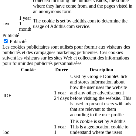
collected including the number visitors, the source
where they have come from, and the pages visted in
an anonymous form.
1 year
The cookie is set by addthis.com to determine the
uvc
1
usage of Addthis.com service.
month
Publicité
Publicité
Les cookies publicitaires sont utilisés pour fournir aux visiteurs des
publicités et des campagnes marketing pertinentes. Ces cookies
suivent les visiteurs sur les sites Web et collectent des informations
pour fournir des publicités personnalisées.
Cookie
Durée
Description
Used by Google DoubleClick
and stores information about
how the user uses the website
1 year
and any other advertisement
IDE
24 days
before visiting the website. This
is used to present users with ads
that are relevant to them
according to the user profile.
This cookie is set by Addthis.
1 year
This is a geolocation cookie to
loc
1
understand where the users