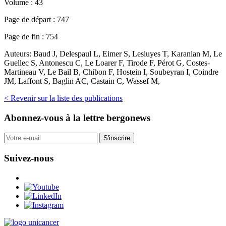
Volume :
43
Page de départ :
747
Page de fin :
754
Auteurs:
Baud J, Delespaul L, Eimer S, Lesluyes T, Karanian M, Le
Guellec S, Antonescu C, Le Loarer F, Tirode F, Pérot G, Costes-
Martineau V, Le Bail B, Chibon F, Hostein I, Soubeyran I, Coindre
JM, Laffont S, Baglin AC, Castain C, Wassef M,
< Revenir sur la liste des publications
Abonnez-vous
à la lettre bergonews
S'inscrire
Suivez-nous