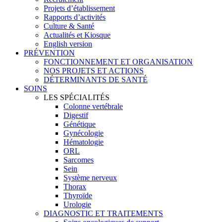
Projets d’établissement
Rapports d’activités
Culture & Santé
Actualités et Kiosque
English version
PRÉVENTION
FONCTIONNEMENT ET ORGANISATION
NOS PROJETS ET ACTIONS
DÉTERMINANTS DE SANTÉ
SOINS
LES SPÉCIALITÉS
Colonne vertébrale
Digestif
Génétique
Gynécologie
Hématologie
ORL
Sarcomes
Sein
Système nerveux
Thorax
Thyroïde
Urologie
DIAGNOSTIC ET TRAITEMENTS