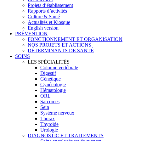
Projets d’établissement
Rapports d’activités
Culture & Santé
Actualités et Kiosque
English version
PRÉVENTION
FONCTIONNEMENT ET ORGANISATION
NOS PROJETS ET ACTIONS
DÉTERMINANTS DE SANTÉ
SOINS
LES SPÉCIALITÉS
Colonne vertébrale
Digestif
Génétique
Gynécologie
Hématologie
ORL
Sarcomes
Sein
Système nerveux
Thorax
Thyroïde
Urologie
DIAGNOSTIC ET TRAITEMENTS