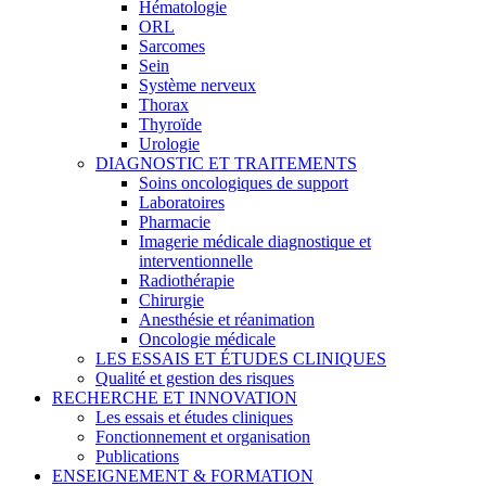
Hématologie
ORL
Sarcomes
Sein
Système nerveux
Thorax
Thyroïde
Urologie
DIAGNOSTIC ET TRAITEMENTS
Soins oncologiques de support
Laboratoires
Pharmacie
Imagerie médicale diagnostique et
interventionnelle
Radiothérapie
Chirurgie
Anesthésie et réanimation
Oncologie médicale
LES ESSAIS ET ÉTUDES CLINIQUES
Qualité et gestion des risques
RECHERCHE ET INNOVATION
Les essais et études cliniques
Fonctionnement et organisation
Publications
ENSEIGNEMENT & FORMATION