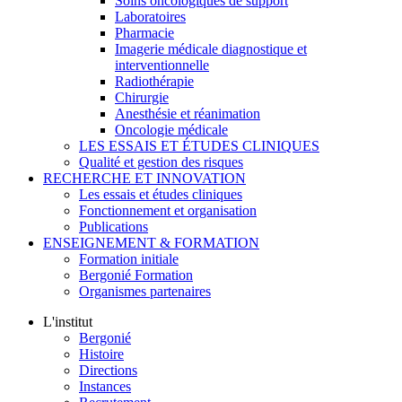
Soins oncologiques de support
Laboratoires
Pharmacie
Imagerie médicale diagnostique et
interventionnelle
Radiothérapie
Chirurgie
Anesthésie et réanimation
Oncologie médicale
LES ESSAIS ET ÉTUDES CLINIQUES
Qualité et gestion des risques
RECHERCHE ET INNOVATION
Les essais et études cliniques
Fonctionnement et organisation
Publications
ENSEIGNEMENT & FORMATION
Formation initiale
Bergonié Formation
Organismes partenaires
L'institut
Bergonié
Histoire
Directions
Instances