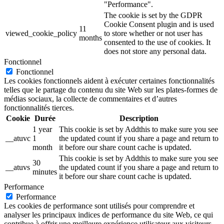
"Performance".
The cookie is set by the GDPR
Cookie Consent plugin and is used
11
viewed_cookie_policy
to store whether or not user has
months
consented to the use of cookies. It
does not store any personal data.
Fonctionnel
Fonctionnel
Les cookies fonctionnels aident à exécuter certaines fonctionnalités
telles que le partage du contenu du site Web sur les plates-formes de
médias sociaux, la collecte de commentaires et d’autres
fonctionnalités tierces.
Cookie
Durée
Description
1 year
This cookie is set by Addthis to make sure you see
__atuvc
1
the updated count if you share a page and return to
month
it before our share count cache is updated.
This cookie is set by Addthis to make sure you see
30
__atuvs
the updated count if you share a page and return to
minutes
it before our share count cache is updated.
Performance
Performance
Les cookies de performance sont utilisés pour comprendre et
analyser les principaux indices de performance du site Web, ce qui
contribue à offrir une meilleure expérience utilisateur aux visiteurs.