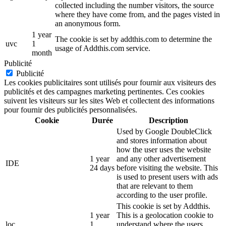
collected including the number visitors, the source
where they have come from, and the pages visted in
an anonymous form.
1 year
The cookie is set by addthis.com to determine the
uvc
1
usage of Addthis.com service.
month
Publicité
Publicité
Les cookies publicitaires sont utilisés pour fournir aux visiteurs des
publicités et des campagnes marketing pertinentes. Ces cookies
suivent les visiteurs sur les sites Web et collectent des informations
pour fournir des publicités personnalisées.
Cookie
Durée
Description
Used by Google DoubleClick
and stores information about
how the user uses the website
1 year
and any other advertisement
IDE
24 days
before visiting the website. This
is used to present users with ads
that are relevant to them
according to the user profile.
This cookie is set by Addthis.
1 year
This is a geolocation cookie to
loc
1
understand where the users