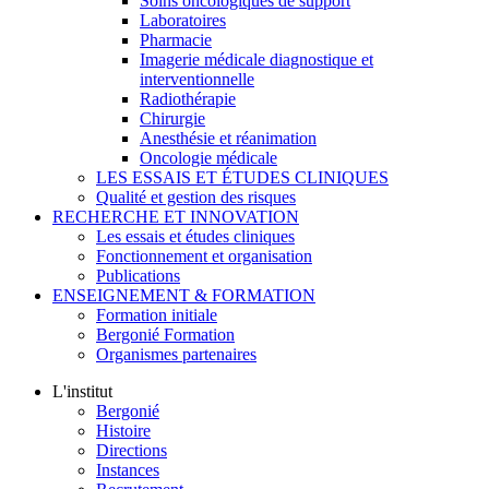
Soins oncologiques de support
Laboratoires
Pharmacie
Imagerie médicale diagnostique et
interventionnelle
Radiothérapie
Chirurgie
Anesthésie et réanimation
Oncologie médicale
LES ESSAIS ET ÉTUDES CLINIQUES
Qualité et gestion des risques
RECHERCHE ET INNOVATION
Les essais et études cliniques
Fonctionnement et organisation
Publications
ENSEIGNEMENT & FORMATION
Formation initiale
Bergonié Formation
Organismes partenaires
L'institut
Bergonié
Histoire
Directions
Instances