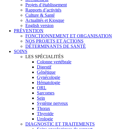
Projets d’établissement
Rapports d’activités
Culture & Santé
Actualités et Kiosque
English version
PRÉVENTION
FONCTIONNEMENT ET ORGANISATION
NOS PROJETS ET ACTIONS
DÉTERMINANTS DE SANTÉ
SOINS
LES SPÉCIALITÉS
Colonne vertébrale
Digestif
Génétique
Gynécologie
Hématologie
ORL
Sarcomes
Sein
Système nerveux
Thorax
Thyroïde
Urologie
DIAGNOSTIC ET TRAITEMENTS