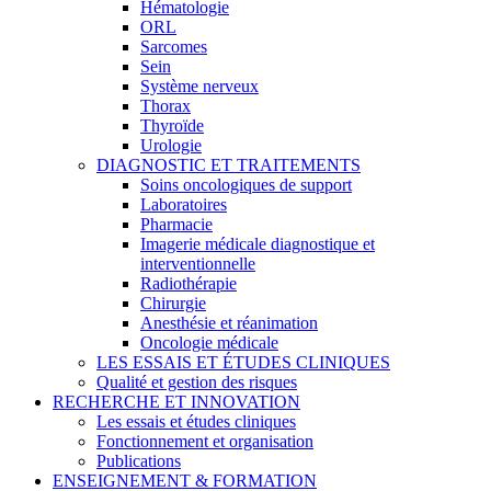
Hématologie
ORL
Sarcomes
Sein
Système nerveux
Thorax
Thyroïde
Urologie
DIAGNOSTIC ET TRAITEMENTS
Soins oncologiques de support
Laboratoires
Pharmacie
Imagerie médicale diagnostique et
interventionnelle
Radiothérapie
Chirurgie
Anesthésie et réanimation
Oncologie médicale
LES ESSAIS ET ÉTUDES CLINIQUES
Qualité et gestion des risques
RECHERCHE ET INNOVATION
Les essais et études cliniques
Fonctionnement et organisation
Publications
ENSEIGNEMENT & FORMATION