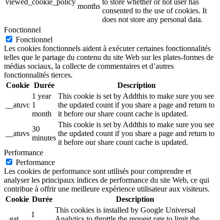
viewed_cookie_policy
to store whether or not user has
months
consented to the use of cookies. It
does not store any personal data.
Fonctionnel
Fonctionnel
Les cookies fonctionnels aident à exécuter certaines fonctionnalités
telles que le partage du contenu du site Web sur les plates-formes de
médias sociaux, la collecte de commentaires et d’autres
fonctionnalités tierces.
Cookie
Durée
Description
1 year
This cookie is set by Addthis to make sure you see
__atuvc
1
the updated count if you share a page and return to
month
it before our share count cache is updated.
This cookie is set by Addthis to make sure you see
30
__atuvs
the updated count if you share a page and return to
minutes
it before our share count cache is updated.
Performance
Performance
Les cookies de performance sont utilisés pour comprendre et
analyser les principaux indices de performance du site Web, ce qui
contribue à offrir une meilleure expérience utilisateur aux visiteurs.
Cookie
Durée
Description
This cookies is installed by Google Universal
1
_gat
Analytics to throttle the request rate to limit the