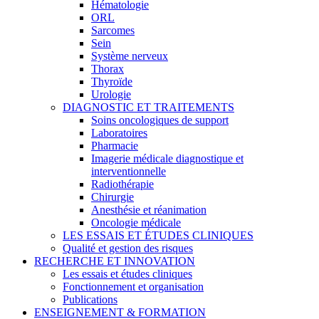
Hématologie
ORL
Sarcomes
Sein
Système nerveux
Thorax
Thyroïde
Urologie
DIAGNOSTIC ET TRAITEMENTS
Soins oncologiques de support
Laboratoires
Pharmacie
Imagerie médicale diagnostique et
interventionnelle
Radiothérapie
Chirurgie
Anesthésie et réanimation
Oncologie médicale
LES ESSAIS ET ÉTUDES CLINIQUES
Qualité et gestion des risques
RECHERCHE ET INNOVATION
Les essais et études cliniques
Fonctionnement et organisation
Publications
ENSEIGNEMENT & FORMATION