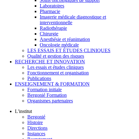
Soins oncologiques de support
Laboratoires
Pharmacie
Imagerie médicale diagnostique et
interventionnelle
Radiothérapie
Chirurgie
Anesthésie et réanimation
Oncologie médicale
LES ESSAIS ET ÉTUDES CLINIQUES
Qualité et gestion des risques
RECHERCHE ET INNOVATION
Les essais et études cliniques
Fonctionnement et organisation
Publications
ENSEIGNEMENT & FORMATION
Formation initiale
Bergonié Formation
Organismes partenaires
L'institut
Bergonié
Histoire
Directions
Instances