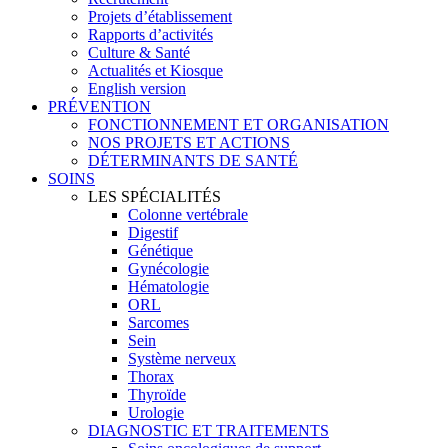
Projets d’établissement
Rapports d’activités
Culture & Santé
Actualités et Kiosque
English version
PRÉVENTION
FONCTIONNEMENT ET ORGANISATION
NOS PROJETS ET ACTIONS
DÉTERMINANTS DE SANTÉ
SOINS
LES SPÉCIALITÉS
Colonne vertébrale
Digestif
Génétique
Gynécologie
Hématologie
ORL
Sarcomes
Sein
Système nerveux
Thorax
Thyroïde
Urologie
DIAGNOSTIC ET TRAITEMENTS