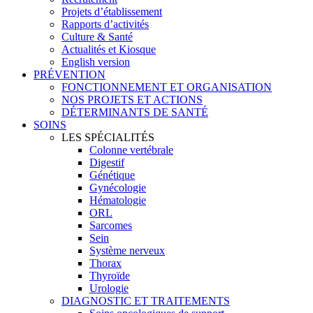
Projets d’établissement
Rapports d’activités
Culture & Santé
Actualités et Kiosque
English version
PRÉVENTION
FONCTIONNEMENT ET ORGANISATION
NOS PROJETS ET ACTIONS
DÉTERMINANTS DE SANTÉ
SOINS
LES SPÉCIALITÉS
Colonne vertébrale
Digestif
Génétique
Gynécologie
Hématologie
ORL
Sarcomes
Sein
Système nerveux
Thorax
Thyroïde
Urologie
DIAGNOSTIC ET TRAITEMENTS