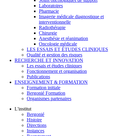
Soins oncologiques de support
Laboratoires
Pharmacie
Imagerie médicale diagnostique et
interventionnelle
Radiothérapie
Chirurgie
Anesthésie et réanimation
Oncologie médicale
LES ESSAIS ET ÉTUDES CLINIQUES
Qualité et gestion des risques
RECHERCHE ET INNOVATION
Les essais et études cliniques
Fonctionnement et organisation
Publications
ENSEIGNEMENT & FORMATION
Formation initiale
Bergonié Formation
Organismes partenaires
L'institut
Bergonié
Histoire
Directions
Instances