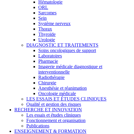
Hématologie
ORL
Sarcomes
Sein
Système nerveux
Thorax
Thyroïde
Urologie
DIAGNOSTIC ET TRAITEMENTS
Soins oncologiques de support
Laboratoires
Pharmacie
Imagerie médicale diagnostique et
interventionnelle
Radiothérapie
Chirurgie
Anesthésie et réanimation
Oncologie médicale
LES ESSAIS ET ÉTUDES CLINIQUES
Qualité et gestion des risques
RECHERCHE ET INNOVATION
Les essais et études cliniques
Fonctionnement et organisation
Publications
ENSEIGNEMENT & FORMATION