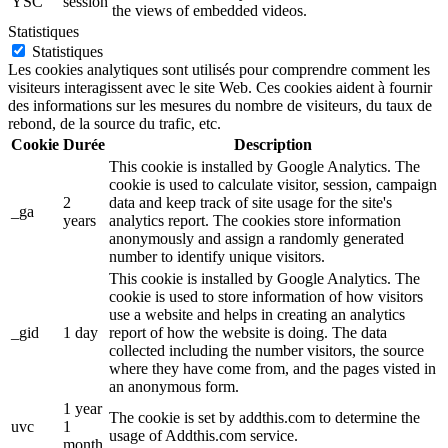
YSC
session
the views of embedded videos.
Statistiques
Statistiques
Les cookies analytiques sont utilisés pour comprendre comment les
visiteurs interagissent avec le site Web. Ces cookies aident à fournir
des informations sur les mesures du nombre de visiteurs, du taux de
rebond, de la source du trafic, etc.
Cookie
Durée
Description
This cookie is installed by Google Analytics. The
cookie is used to calculate visitor, session, campaign
2
data and keep track of site usage for the site's
_ga
years
analytics report. The cookies store information
anonymously and assign a randomly generated
number to identify unique visitors.
This cookie is installed by Google Analytics. The
cookie is used to store information of how visitors
use a website and helps in creating an analytics
_gid
1 day
report of how the website is doing. The data
collected including the number visitors, the source
where they have come from, and the pages visted in
an anonymous form.
1 year
The cookie is set by addthis.com to determine the
uvc
1
usage of Addthis.com service.
month