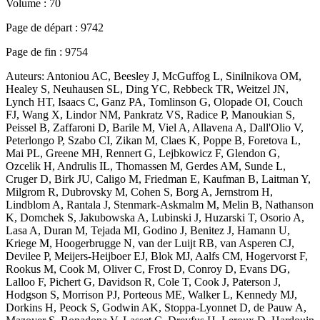
Volume :
70
Page de départ :
9742
Page de fin :
9754
Auteurs:
Antoniou AC, Beesley J, McGuffog L, Sinilnikova OM,
Healey S, Neuhausen SL, Ding YC, Rebbeck TR, Weitzel JN,
Lynch HT, Isaacs C, Ganz PA, Tomlinson G, Olopade OI, Couch
FJ, Wang X, Lindor NM, Pankratz VS, Radice P, Manoukian S,
Peissel B, Zaffaroni D, Barile M, Viel A, Allavena A, Dall'Olio V,
Peterlongo P, Szabo CI, Zikan M, Claes K, Poppe B, Foretova L,
Mai PL, Greene MH, Rennert G, Lejbkowicz F, Glendon G,
Ozcelik H, Andrulis IL, Thomassen M, Gerdes AM, Sunde L,
Cruger D, Birk JU, Caligo M, Friedman E, Kaufman B, Laitman Y,
Milgrom R, Dubrovsky M, Cohen S, Borg A, Jernstrom H,
Lindblom A, Rantala J, Stenmark-Askmalm M, Melin B, Nathanson
K, Domchek S, Jakubowska A, Lubinski J, Huzarski T, Osorio A,
Lasa A, Duran M, Tejada MI, Godino J, Benitez J, Hamann U,
Kriege M, Hoogerbrugge N, van der Luijt RB, van Asperen CJ,
Devilee P, Meijers-Heijboer EJ, Blok MJ, Aalfs CM, Hogervorst F,
Rookus M, Cook M, Oliver C, Frost D, Conroy D, Evans DG,
Lalloo F, Pichert G, Davidson R, Cole T, Cook J, Paterson J,
Hodgson S, Morrison PJ, Porteous ME, Walker L, Kennedy MJ,
Dorkins H, Peock S, Godwin AK, Stoppa-Lyonnet D, de Pauw A,