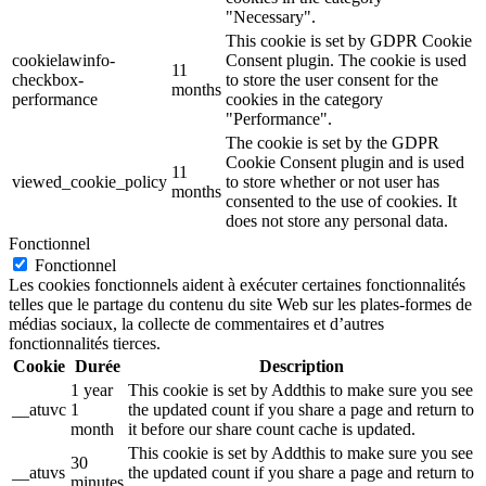
"Necessary".
This cookie is set by GDPR Cookie
cookielawinfo-
Consent plugin. The cookie is used
11
checkbox-
to store the user consent for the
months
performance
cookies in the category
"Performance".
The cookie is set by the GDPR
Cookie Consent plugin and is used
11
viewed_cookie_policy
to store whether or not user has
months
consented to the use of cookies. It
does not store any personal data.
Fonctionnel
Fonctionnel
Les cookies fonctionnels aident à exécuter certaines fonctionnalités
telles que le partage du contenu du site Web sur les plates-formes de
médias sociaux, la collecte de commentaires et d’autres
fonctionnalités tierces.
Cookie
Durée
Description
1 year
This cookie is set by Addthis to make sure you see
__atuvc
1
the updated count if you share a page and return to
month
it before our share count cache is updated.
This cookie is set by Addthis to make sure you see
30
__atuvs
the updated count if you share a page and return to
minutes