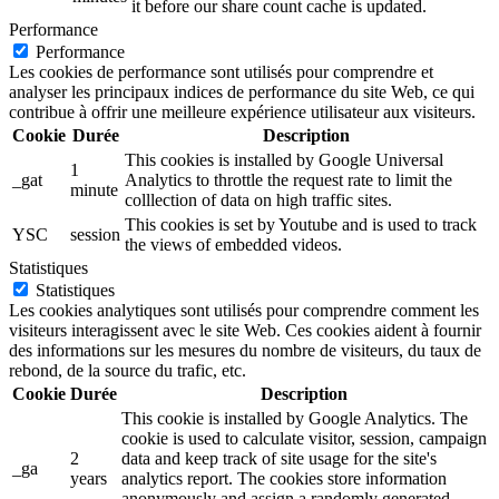
it before our share count cache is updated.
Performance
Performance
Les cookies de performance sont utilisés pour comprendre et
analyser les principaux indices de performance du site Web, ce qui
contribue à offrir une meilleure expérience utilisateur aux visiteurs.
Cookie
Durée
Description
This cookies is installed by Google Universal
1
_gat
Analytics to throttle the request rate to limit the
minute
colllection of data on high traffic sites.
This cookies is set by Youtube and is used to track
YSC
session
the views of embedded videos.
Statistiques
Statistiques
Les cookies analytiques sont utilisés pour comprendre comment les
visiteurs interagissent avec le site Web. Ces cookies aident à fournir
des informations sur les mesures du nombre de visiteurs, du taux de
rebond, de la source du trafic, etc.
Cookie
Durée
Description
This cookie is installed by Google Analytics. The
cookie is used to calculate visitor, session, campaign
2
data and keep track of site usage for the site's
_ga
years
analytics report. The cookies store information
anonymously and assign a randomly generated