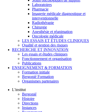
Soins oncologiques de support
Laboratoires
Pharmacie
Imagerie médicale diagnostique et
interventionnelle
Radiothérapie
Chirurgie
Anesthésie et réanimation
Oncologie médicale
LES ESSAIS ET ÉTUDES CLINIQUES
Qualité et gestion des risques
RECHERCHE ET INNOVATION
Les essais et études cliniques
Fonctionnement et organisation
Publications
ENSEIGNEMENT & FORMATION
Formation initiale
Bergonié Formation
Organismes partenaires
L'institut
Bergonié
Histoire
Directions
Instances