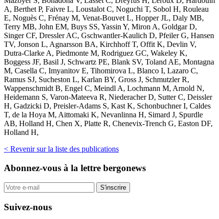
Mazoyer S, Bonadona V, Lasset C, Dreyfus H, Leroux D, Hardouin
A, Berthet P, Faivre L, Loustalot C, Noguchi T, Sobol H, Rouleau
E, Noguès C, Frénay M, Venat-Bouvet L, Hopper JL, Daly MB,
Terry MB, John EM, Buys SS, Yassin Y, Miron A, Goldgar D,
Singer CF, Dressler AC, Gschwantler-Kaulich D, Pfeiler G, Hansen
TV, Jonson L, Agnarsson BA, Kirchhoff T, Offit K, Devlin V,
Dutra-Clarke A, Piedmonte M, Rodriguez GC, Wakeley K,
Boggess JF, Basil J, Schwartz PE, Blank SV, Toland AE, Montagna
M, Casella C, Imyanitov E, Tihomirova L, Blanco I, Lazaro C,
Ramus SJ, Sucheston L, Karlan BY, Gross J, Schmutzler R,
Wappenschmidt B, Engel C, Meindl A, Lochmann M, Arnold N,
Heidemann S, Varon-Mateeva R, Niederacher D, Sutter C, Deissler
H, Gadzicki D, Preisler-Adams S, Kast K, Schonbuchner I, Caldes
T, de la Hoya M, Aittomaki K, Nevanlinna H, Simard J, Spurdle
AB, Holland H, Chen X, Platte R, Chenevix-Trench G, Easton DF,
Holland H,
< Revenir sur la liste des publications
Abonnez-vous
à la lettre bergonews
S'inscrire
Suivez-nous