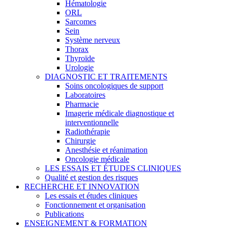
Hématologie
ORL
Sarcomes
Sein
Système nerveux
Thorax
Thyroïde
Urologie
DIAGNOSTIC ET TRAITEMENTS
Soins oncologiques de support
Laboratoires
Pharmacie
Imagerie médicale diagnostique et
interventionnelle
Radiothérapie
Chirurgie
Anesthésie et réanimation
Oncologie médicale
LES ESSAIS ET ÉTUDES CLINIQUES
Qualité et gestion des risques
RECHERCHE ET INNOVATION
Les essais et études cliniques
Fonctionnement et organisation
Publications
ENSEIGNEMENT & FORMATION