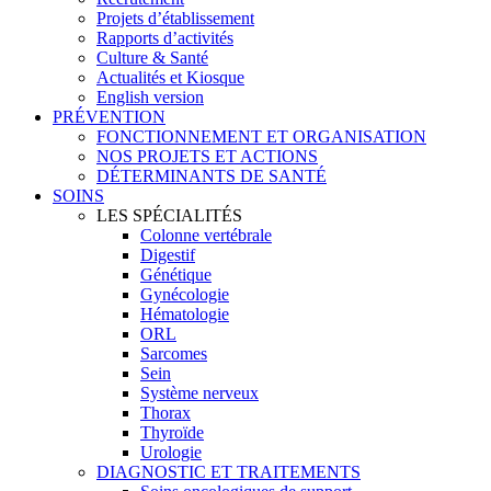
Projets d’établissement
Rapports d’activités
Culture & Santé
Actualités et Kiosque
English version
PRÉVENTION
FONCTIONNEMENT ET ORGANISATION
NOS PROJETS ET ACTIONS
DÉTERMINANTS DE SANTÉ
SOINS
LES SPÉCIALITÉS
Colonne vertébrale
Digestif
Génétique
Gynécologie
Hématologie
ORL
Sarcomes
Sein
Système nerveux
Thorax
Thyroïde
Urologie
DIAGNOSTIC ET TRAITEMENTS