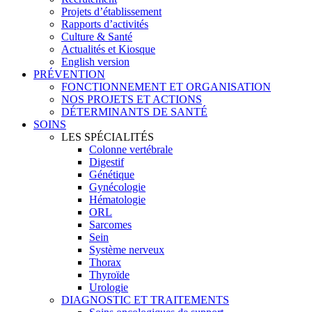
Projets d’établissement
Rapports d’activités
Culture & Santé
Actualités et Kiosque
English version
PRÉVENTION
FONCTIONNEMENT ET ORGANISATION
NOS PROJETS ET ACTIONS
DÉTERMINANTS DE SANTÉ
SOINS
LES SPÉCIALITÉS
Colonne vertébrale
Digestif
Génétique
Gynécologie
Hématologie
ORL
Sarcomes
Sein
Système nerveux
Thorax
Thyroïde
Urologie
DIAGNOSTIC ET TRAITEMENTS