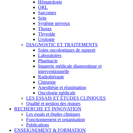
Hématologie
ORL
Sarcomes
Sein
Système nerveux
Thorax
Thyroïde
Urologie
DIAGNOSTIC ET TRAITEMENTS
Soins oncologiques de support
Laboratoires
Pharmacie
Imagerie médicale diagnostique et
interventionnelle
Radiothérapie
Chirurgie
Anesthésie et réanimation
Oncologie médicale
LES ESSAIS ET ÉTUDES CLINIQUES
Qualité et gestion des risques
RECHERCHE ET INNOVATION
Les essais et études cliniques
Fonctionnement et organisation
Publications
ENSEIGNEMENT & FORMATION