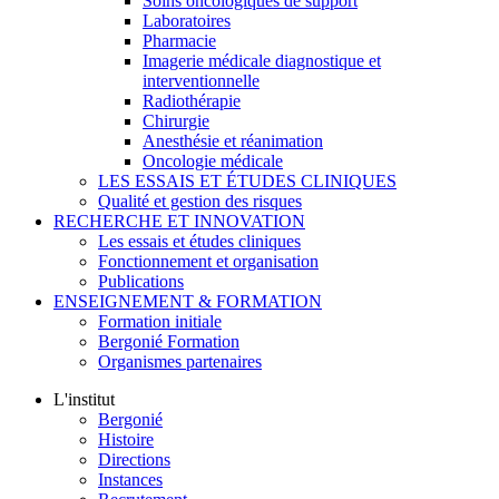
Soins oncologiques de support
Laboratoires
Pharmacie
Imagerie médicale diagnostique et
interventionnelle
Radiothérapie
Chirurgie
Anesthésie et réanimation
Oncologie médicale
LES ESSAIS ET ÉTUDES CLINIQUES
Qualité et gestion des risques
RECHERCHE ET INNOVATION
Les essais et études cliniques
Fonctionnement et organisation
Publications
ENSEIGNEMENT & FORMATION
Formation initiale
Bergonié Formation
Organismes partenaires
L'institut
Bergonié
Histoire
Directions
Instances