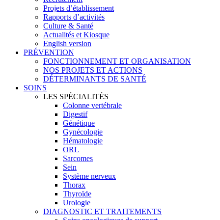
Projets d’établissement
Rapports d’activités
Culture & Santé
Actualités et Kiosque
English version
PRÉVENTION
FONCTIONNEMENT ET ORGANISATION
NOS PROJETS ET ACTIONS
DÉTERMINANTS DE SANTÉ
SOINS
LES SPÉCIALITÉS
Colonne vertébrale
Digestif
Génétique
Gynécologie
Hématologie
ORL
Sarcomes
Sein
Système nerveux
Thorax
Thyroïde
Urologie
DIAGNOSTIC ET TRAITEMENTS