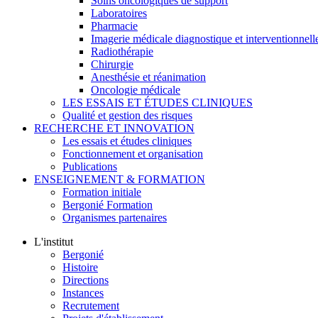
Soins oncologiques de support
Laboratoires
Pharmacie
Imagerie médicale diagnostique et interventionnell
Radiothérapie
Chirurgie
Anesthésie et réanimation
Oncologie médicale
LES ESSAIS ET ÉTUDES CLINIQUES
Qualité et gestion des risques
RECHERCHE ET INNOVATION
Les essais et études cliniques
Fonctionnement et organisation
Publications
ENSEIGNEMENT & FORMATION
Formation initiale
Bergonié Formation
Organismes partenaires
L'institut
Bergonié
Histoire
Directions
Instances
Recrutement