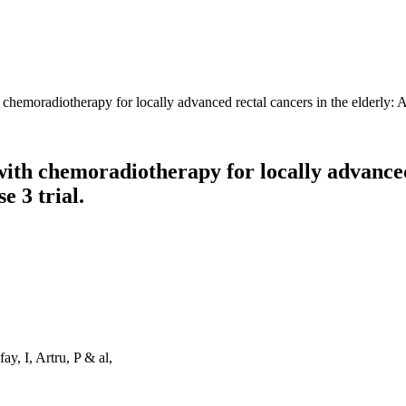
chemoradiotherapy for locally advanced rectal cancers in the elderly: A 
ith chemoradiotherapy for locally advanced 
e 3 trial.
y, I, Artru, P & al,