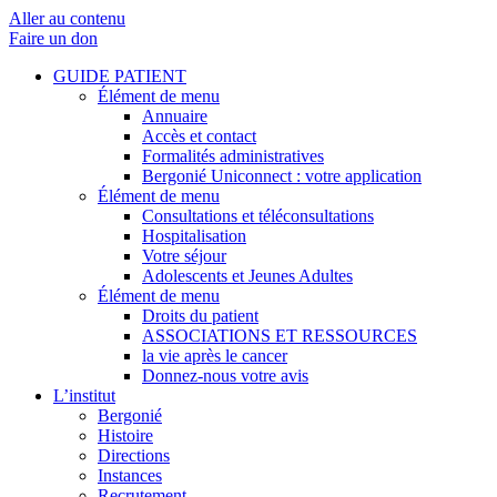
Aller au contenu
Faire un don
GUIDE PATIENT
Élément de menu
Annuaire
Accès et contact
Formalités administratives
Bergonié Uniconnect : votre application
Élément de menu
Consultations et téléconsultations
Hospitalisation
Votre séjour
Adolescents et Jeunes Adultes
Élément de menu
Droits du patient
ASSOCIATIONS ET RESSOURCES
la vie après le cancer
Donnez-nous votre avis
L’institut
Bergonié
Histoire
Directions
Instances
Recrutement