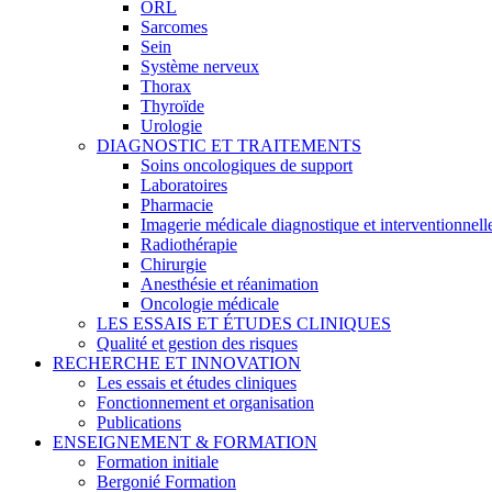
ORL
Sarcomes
Sein
Système nerveux
Thorax
Thyroïde
Urologie
DIAGNOSTIC ET TRAITEMENTS
Soins oncologiques de support
Laboratoires
Pharmacie
Imagerie médicale diagnostique et interventionnell
Radiothérapie
Chirurgie
Anesthésie et réanimation
Oncologie médicale
LES ESSAIS ET ÉTUDES CLINIQUES
Qualité et gestion des risques
RECHERCHE ET INNOVATION
Les essais et études cliniques
Fonctionnement et organisation
Publications
ENSEIGNEMENT & FORMATION
Formation initiale
Bergonié Formation