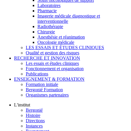
Soins oncologiques de support
Laboratoires
Pharmacie
Imagerie médicale diagnostique et
interventionnelle
Radiothérapie
Chirurgie
Anesthésie et réanimation
Oncologie médicale
LES ESSAIS ET ÉTUDES CLINIQUES
Qualité et gestion des risques
RECHERCHE ET INNOVATION
Les essais et études cliniques
Fonctionnement et organisation
Publications
ENSEIGNEMENT & FORMATION
Formation initiale
Bergonié Formation
Organismes partenaires
L'institut
Bergonié
Histoire
Directions
Instances