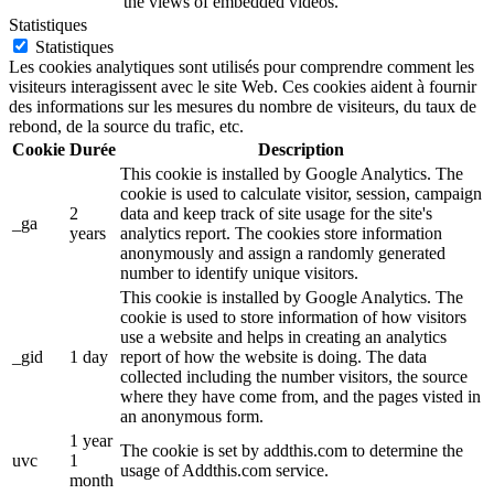
the views of embedded videos.
Statistiques
Statistiques
Les cookies analytiques sont utilisés pour comprendre comment les
visiteurs interagissent avec le site Web. Ces cookies aident à fournir
des informations sur les mesures du nombre de visiteurs, du taux de
rebond, de la source du trafic, etc.
Cookie
Durée
Description
This cookie is installed by Google Analytics. The
cookie is used to calculate visitor, session, campaign
2
data and keep track of site usage for the site's
_ga
years
analytics report. The cookies store information
anonymously and assign a randomly generated
number to identify unique visitors.
This cookie is installed by Google Analytics. The
cookie is used to store information of how visitors
use a website and helps in creating an analytics
_gid
1 day
report of how the website is doing. The data
collected including the number visitors, the source
where they have come from, and the pages visted in
an anonymous form.
1 year
The cookie is set by addthis.com to determine the
uvc
1
usage of Addthis.com service.
month