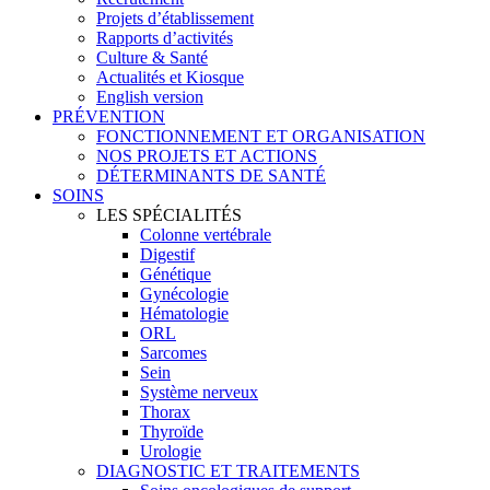
Projets d’établissement
Rapports d’activités
Culture & Santé
Actualités et Kiosque
English version
PRÉVENTION
FONCTIONNEMENT ET ORGANISATION
NOS PROJETS ET ACTIONS
DÉTERMINANTS DE SANTÉ
SOINS
LES SPÉCIALITÉS
Colonne vertébrale
Digestif
Génétique
Gynécologie
Hématologie
ORL
Sarcomes
Sein
Système nerveux
Thorax
Thyroïde
Urologie
DIAGNOSTIC ET TRAITEMENTS