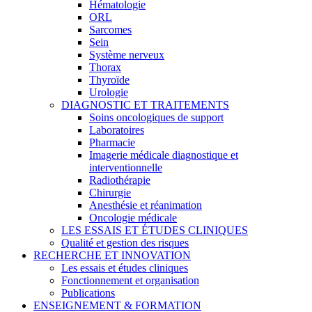
Hématologie
ORL
Sarcomes
Sein
Système nerveux
Thorax
Thyroïde
Urologie
DIAGNOSTIC ET TRAITEMENTS
Soins oncologiques de support
Laboratoires
Pharmacie
Imagerie médicale diagnostique et
interventionnelle
Radiothérapie
Chirurgie
Anesthésie et réanimation
Oncologie médicale
LES ESSAIS ET ÉTUDES CLINIQUES
Qualité et gestion des risques
RECHERCHE ET INNOVATION
Les essais et études cliniques
Fonctionnement et organisation
Publications
ENSEIGNEMENT & FORMATION