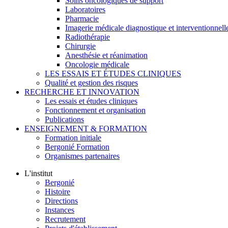
Soins oncologiques de support
Laboratoires
Pharmacie
Imagerie médicale diagnostique et interventionnell
Radiothérapie
Chirurgie
Anesthésie et réanimation
Oncologie médicale
LES ESSAIS ET ÉTUDES CLINIQUES
Qualité et gestion des risques
RECHERCHE ET INNOVATION
Les essais et études cliniques
Fonctionnement et organisation
Publications
ENSEIGNEMENT & FORMATION
Formation initiale
Bergonié Formation
Organismes partenaires
L'institut
Bergonié
Histoire
Directions
Instances
Recrutement