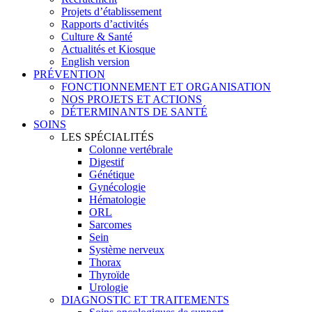
Projets d’établissement
Rapports d’activités
Culture & Santé
Actualités et Kiosque
English version
PRÉVENTION
FONCTIONNEMENT ET ORGANISATION
NOS PROJETS ET ACTIONS
DÉTERMINANTS DE SANTÉ
SOINS
LES SPÉCIALITÉS
Colonne vertébrale
Digestif
Génétique
Gynécologie
Hématologie
ORL
Sarcomes
Sein
Système nerveux
Thorax
Thyroïde
Urologie
DIAGNOSTIC ET TRAITEMENTS