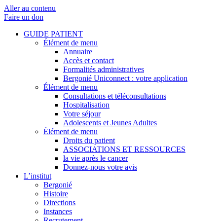
Aller au contenu
Faire un don
GUIDE PATIENT
Élément de menu
Annuaire
Accès et contact
Formalités administratives
Bergonié Uniconnect : votre application
Élément de menu
Consultations et téléconsultations
Hospitalisation
Votre séjour
Adolescents et Jeunes Adultes
Élément de menu
Droits du patient
ASSOCIATIONS ET RESSOURCES
la vie après le cancer
Donnez-nous votre avis
L’institut
Bergonié
Histoire
Directions
Instances
Recrutement