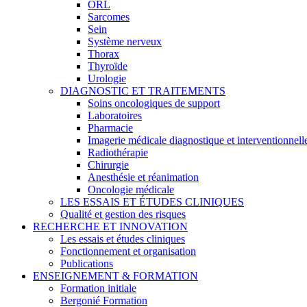
ORL
Sarcomes
Sein
Système nerveux
Thorax
Thyroïde
Urologie
DIAGNOSTIC ET TRAITEMENTS
Soins oncologiques de support
Laboratoires
Pharmacie
Imagerie médicale diagnostique et interventionnell
Radiothérapie
Chirurgie
Anesthésie et réanimation
Oncologie médicale
LES ESSAIS ET ÉTUDES CLINIQUES
Qualité et gestion des risques
RECHERCHE ET INNOVATION
Les essais et études cliniques
Fonctionnement et organisation
Publications
ENSEIGNEMENT & FORMATION
Formation initiale
Bergonié Formation