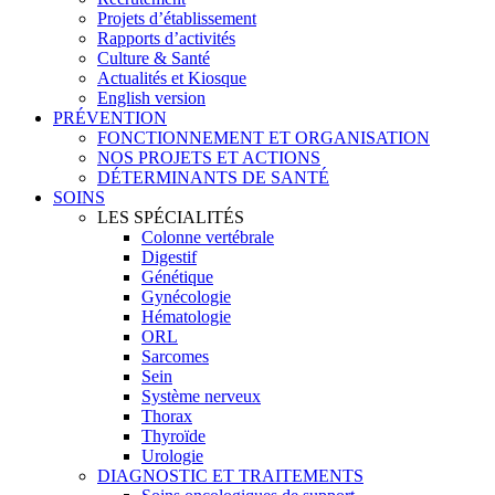
Projets d’établissement
Rapports d’activités
Culture & Santé
Actualités et Kiosque
English version
PRÉVENTION
FONCTIONNEMENT ET ORGANISATION
NOS PROJETS ET ACTIONS
DÉTERMINANTS DE SANTÉ
SOINS
LES SPÉCIALITÉS
Colonne vertébrale
Digestif
Génétique
Gynécologie
Hématologie
ORL
Sarcomes
Sein
Système nerveux
Thorax
Thyroïde
Urologie
DIAGNOSTIC ET TRAITEMENTS