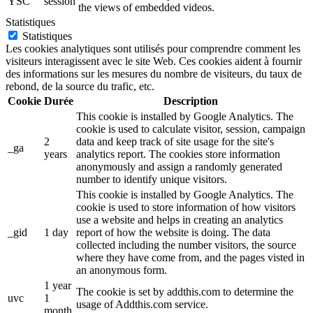
YSC
session
the views of embedded videos.
Statistiques
Statistiques
Les cookies analytiques sont utilisés pour comprendre comment les
visiteurs interagissent avec le site Web. Ces cookies aident à fournir
des informations sur les mesures du nombre de visiteurs, du taux de
rebond, de la source du trafic, etc.
Cookie
Durée
Description
This cookie is installed by Google Analytics. The
cookie is used to calculate visitor, session, campaign
2
data and keep track of site usage for the site's
_ga
years
analytics report. The cookies store information
anonymously and assign a randomly generated
number to identify unique visitors.
This cookie is installed by Google Analytics. The
cookie is used to store information of how visitors
use a website and helps in creating an analytics
_gid
1 day
report of how the website is doing. The data
collected including the number visitors, the source
where they have come from, and the pages visted in
an anonymous form.
1 year
The cookie is set by addthis.com to determine the
uvc
1
usage of Addthis.com service.
month