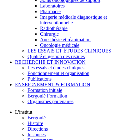
Soins oncologiques de support
Laboratoires
Pharmacie
Imagerie médicale diagnostique et
interventionnelle
Radiothérapie
Chirurgie
Anesthésie et réanimation
Oncologie médicale
LES ESSAIS ET ÉTUDES CLINIQUES
Qualité et gestion des risques
RECHERCHE ET INNOVATION
Les essais et études cliniques
Fonctionnement et organisation
Publications
ENSEIGNEMENT & FORMATION
Formation initiale
Bergonié Formation
Organismes partenaires
L'institut
Bergonié
Histoire
Directions
Instances