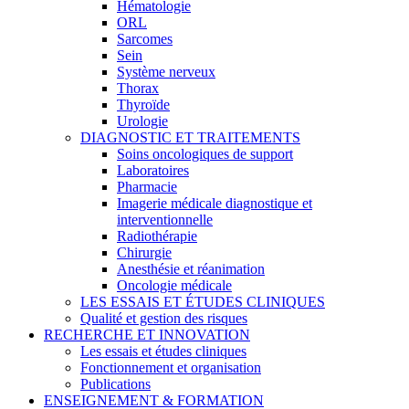
Hématologie
ORL
Sarcomes
Sein
Système nerveux
Thorax
Thyroïde
Urologie
DIAGNOSTIC ET TRAITEMENTS
Soins oncologiques de support
Laboratoires
Pharmacie
Imagerie médicale diagnostique et
interventionnelle
Radiothérapie
Chirurgie
Anesthésie et réanimation
Oncologie médicale
LES ESSAIS ET ÉTUDES CLINIQUES
Qualité et gestion des risques
RECHERCHE ET INNOVATION
Les essais et études cliniques
Fonctionnement et organisation
Publications
ENSEIGNEMENT & FORMATION