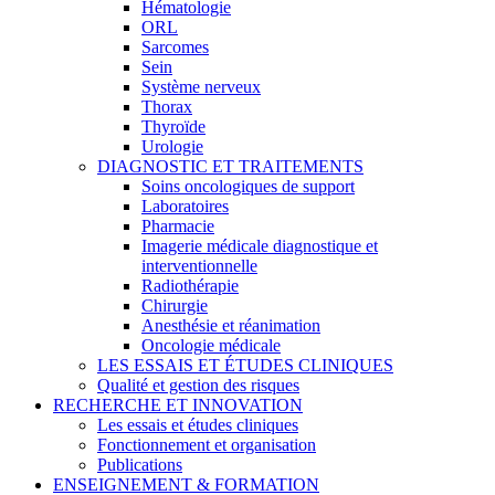
Hématologie
ORL
Sarcomes
Sein
Système nerveux
Thorax
Thyroïde
Urologie
DIAGNOSTIC ET TRAITEMENTS
Soins oncologiques de support
Laboratoires
Pharmacie
Imagerie médicale diagnostique et
interventionnelle
Radiothérapie
Chirurgie
Anesthésie et réanimation
Oncologie médicale
LES ESSAIS ET ÉTUDES CLINIQUES
Qualité et gestion des risques
RECHERCHE ET INNOVATION
Les essais et études cliniques
Fonctionnement et organisation
Publications
ENSEIGNEMENT & FORMATION