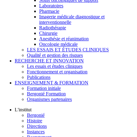
Soins oncologiques de support
Laboratoires
Pharmacie
Imagerie médicale diagnostique et
interventionnelle
Radiothérapie
Chirurgie
Anesthésie et réanimation
Oncologie médicale
LES ESSAIS ET ÉTUDES CLINIQUES
Qualité et gestion des risques
RECHERCHE ET INNOVATION
Les essais et études cliniques
Fonctionnement et organisation
Publications
ENSEIGNEMENT & FORMATION
Formation initiale
Bergonié Formation
Organismes partenaires
L'institut
Bergonié
Histoire
Directions
Instances