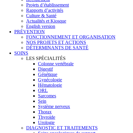
Projets d’établissement
Rapports d’activités
Culture & Santé
Actualités et Kiosque
English version
PRÉVENTION
FONCTIONNEMENT ET ORGANISATION
NOS PROJETS ET ACTIONS
DÉTERMINANTS DE SANTÉ
SOINS
LES SPÉCIALITÉS
Colonne vertébrale
Digestif
Génétique
Gynécologie
Hématologie
ORL
Sarcomes
Sein
Système nerveux
Thorax
Thyroïde
Urologie
DIAGNOSTIC ET TRAITEMENTS