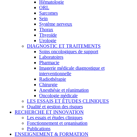
Hématologie
ORL
Sarcomes
Sein
Système nerveux
Thorax
Thyroïde
Urologie
DIAGNOSTIC ET TRAITEMENTS
Soins oncologiques de support
Laboratoires
Pharmacie
Imagerie médicale diagnostique et
interventionnelle
Radiothérapie
Chirurgie
Anesthésie et réanimation
Oncologie médicale
LES ESSAIS ET ÉTUDES CLINIQUES
Qualité et gestion des risques
RECHERCHE ET INNOVATION
Les essais et études cliniques
Fonctionnement et organisation
Publications
ENSEIGNEMENT & FORMATION