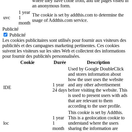
where they have come from, and the pages visted in
an anonymous form.
1 year
The cookie is set by addthis.com to determine the
uvc
1
usage of Addthis.com service.
month
Publicité
Publicité
Les cookies publicitaires sont utilisés pour fournir aux visiteurs des
publicités et des campagnes marketing pertinentes. Ces cookies
suivent les visiteurs sur les sites Web et collectent des informations
pour fournir des publicités personnalisées.
Cookie
Durée
Description
Used by Google DoubleClick
and stores information about
how the user uses the website
1 year
and any other advertisement
IDE
24 days
before visiting the website. This
is used to present users with ads
that are relevant to them
according to the user profile.
This cookie is set by Addthis.
1 year
This is a geolocation cookie to
loc
1
understand where the users
month
sharing the information are