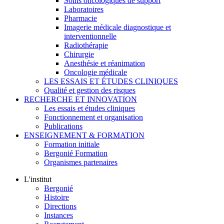
Soins oncologiques de support
Laboratoires
Pharmacie
Imagerie médicale diagnostique et
interventionnelle
Radiothérapie
Chirurgie
Anesthésie et réanimation
Oncologie médicale
LES ESSAIS ET ÉTUDES CLINIQUES
Qualité et gestion des risques
RECHERCHE ET INNOVATION
Les essais et études cliniques
Fonctionnement et organisation
Publications
ENSEIGNEMENT & FORMATION
Formation initiale
Bergonié Formation
Organismes partenaires
L'institut
Bergonié
Histoire
Directions
Instances