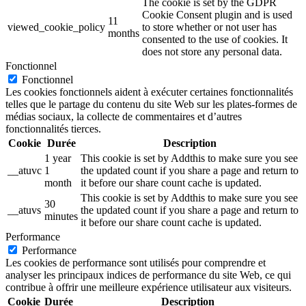
The cookie is set by the GDPR
Cookie Consent plugin and is used
11
viewed_cookie_policy
to store whether or not user has
months
consented to the use of cookies. It
does not store any personal data.
Fonctionnel
Fonctionnel
Les cookies fonctionnels aident à exécuter certaines fonctionnalités
telles que le partage du contenu du site Web sur les plates-formes de
médias sociaux, la collecte de commentaires et d’autres
fonctionnalités tierces.
Cookie
Durée
Description
1 year
This cookie is set by Addthis to make sure you see
__atuvc
1
the updated count if you share a page and return to
month
it before our share count cache is updated.
This cookie is set by Addthis to make sure you see
30
__atuvs
the updated count if you share a page and return to
minutes
it before our share count cache is updated.
Performance
Performance
Les cookies de performance sont utilisés pour comprendre et
analyser les principaux indices de performance du site Web, ce qui
contribue à offrir une meilleure expérience utilisateur aux visiteurs.
Cookie
Durée
Description