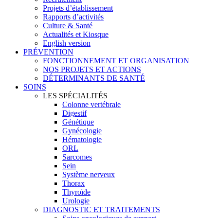
Projets d’établissement
Rapports d’activités
Culture & Santé
Actualités et Kiosque
English version
PRÉVENTION
FONCTIONNEMENT ET ORGANISATION
NOS PROJETS ET ACTIONS
DÉTERMINANTS DE SANTÉ
SOINS
LES SPÉCIALITÉS
Colonne vertébrale
Digestif
Génétique
Gynécologie
Hématologie
ORL
Sarcomes
Sein
Système nerveux
Thorax
Thyroïde
Urologie
DIAGNOSTIC ET TRAITEMENTS