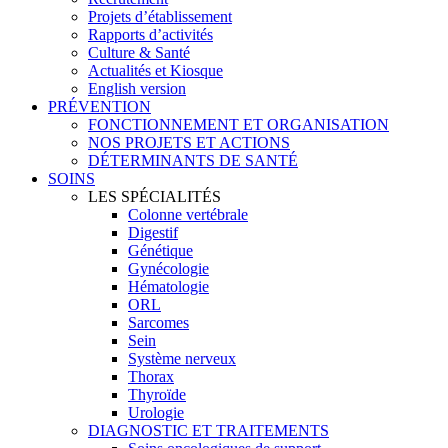
Projets d’établissement
Rapports d’activités
Culture & Santé
Actualités et Kiosque
English version
PRÉVENTION
FONCTIONNEMENT ET ORGANISATION
NOS PROJETS ET ACTIONS
DÉTERMINANTS DE SANTÉ
SOINS
LES SPÉCIALITÉS
Colonne vertébrale
Digestif
Génétique
Gynécologie
Hématologie
ORL
Sarcomes
Sein
Système nerveux
Thorax
Thyroïde
Urologie
DIAGNOSTIC ET TRAITEMENTS