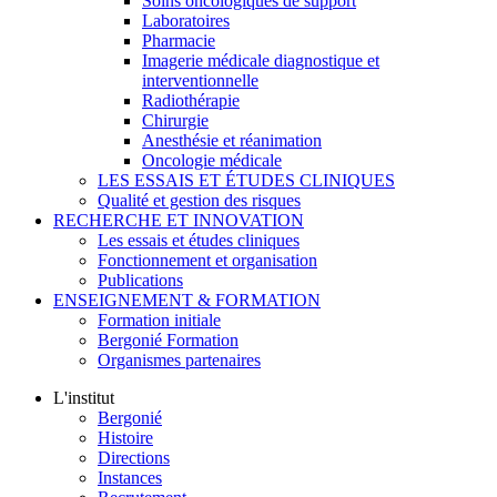
Soins oncologiques de support
Laboratoires
Pharmacie
Imagerie médicale diagnostique et
interventionnelle
Radiothérapie
Chirurgie
Anesthésie et réanimation
Oncologie médicale
LES ESSAIS ET ÉTUDES CLINIQUES
Qualité et gestion des risques
RECHERCHE ET INNOVATION
Les essais et études cliniques
Fonctionnement et organisation
Publications
ENSEIGNEMENT & FORMATION
Formation initiale
Bergonié Formation
Organismes partenaires
L'institut
Bergonié
Histoire
Directions
Instances