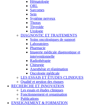
Hématologie
ORL
Sarcomes
Sein
Système nerveux
Thorax
Thyroïde
Urologie
DIAGNOSTIC ET TRAITEMENTS
Soins oncologiques de support
Laboratoires
Pharmacie
Imagerie médicale diagnostique et
interventionnelle
Radiothérapie
Chirurgie
Anesthésie et réanimation
Oncologie médicale
LES ESSAIS ET ÉTUDES CLINIQUES
Qualité et gestion des risques
RECHERCHE ET INNOVATION
Les essais et études cliniques
Fonctionnement et organisation
Publications
ENSEIGNEMENT & FORMATION