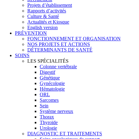
Projets d’établissement
Rapports d’activités
Culture & Santé
Actualités et Kiosque
English version
PRÉVENTION
FONCTIONNEMENT ET ORGANISATION
NOS PROJETS ET ACTIONS
DÉTERMINANTS DE SANTÉ
SOINS
LES SPÉCIALITÉS
Colonne vertébrale
Digestif
Génétique
Gynécologie
Hématologie
ORL
Sarcomes
Sein
Système nerveux
Thorax
Thyroïde
Urologie
DIAGNOSTIC ET TRAITEMENTS