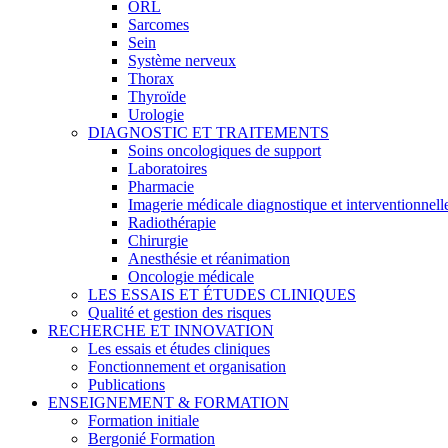
ORL
Sarcomes
Sein
Système nerveux
Thorax
Thyroïde
Urologie
DIAGNOSTIC ET TRAITEMENTS
Soins oncologiques de support
Laboratoires
Pharmacie
Imagerie médicale diagnostique et interventionnell
Radiothérapie
Chirurgie
Anesthésie et réanimation
Oncologie médicale
LES ESSAIS ET ÉTUDES CLINIQUES
Qualité et gestion des risques
RECHERCHE ET INNOVATION
Les essais et études cliniques
Fonctionnement et organisation
Publications
ENSEIGNEMENT & FORMATION
Formation initiale
Bergonié Formation