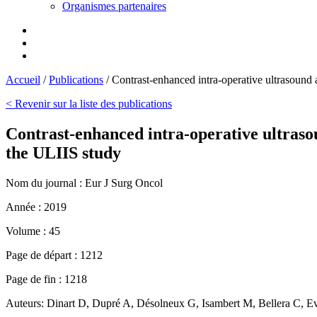
Organismes partenaires
Accueil
/
Publications
/
Contrast-enhanced intra-operative ultrasound a
< Revenir sur la liste des publications
Contrast-enhanced intra-operative ultrasoun
the ULIIS study
Nom du journal :
Eur J Surg Oncol
Année :
2019
Volume :
45
Page de départ :
1212
Page de fin :
1218
Auteurs:
Dinart D, Dupré A, Désolneux G, Isambert M, Bellera C, Evra