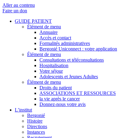
Aller au contenu
Faire un don
GUIDE PATIENT
Élément de menu
Annuaire
Accès et contact
Formalités administratives
Bergonié Uniconnect : votre application
Élément de menu
Consultations et téléconsultations
Hospitalisation
Votre séjour
Adolescents et Jeunes Adultes
Élément de menu
Droits du patient
ASSOCIATIONS ET RESSOURCES
la vie après le cancer
Donnez-nous votre avis
L’institut
Bergonié
Histoire
Directions
Instances
Recrutement