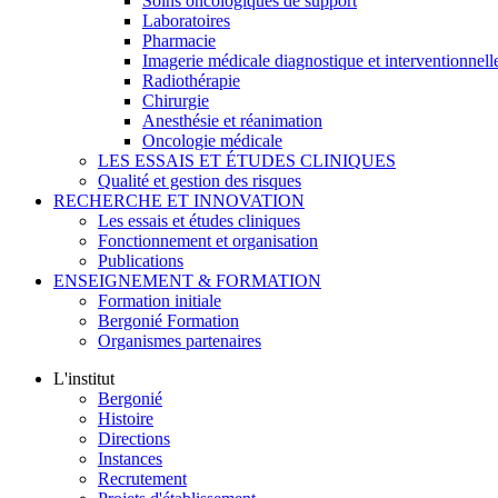
Soins oncologiques de support
Laboratoires
Pharmacie
Imagerie médicale diagnostique et interventionnell
Radiothérapie
Chirurgie
Anesthésie et réanimation
Oncologie médicale
LES ESSAIS ET ÉTUDES CLINIQUES
Qualité et gestion des risques
RECHERCHE ET INNOVATION
Les essais et études cliniques
Fonctionnement et organisation
Publications
ENSEIGNEMENT & FORMATION
Formation initiale
Bergonié Formation
Organismes partenaires
L'institut
Bergonié
Histoire
Directions
Instances
Recrutement