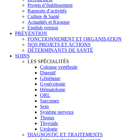
Projets d’établissement
Rapports d’activités
Culture & Santé
Actualités et Kiosque
English version
PRÉVENTION
FONCTIONNEMENT ET ORGANISATION
NOS PROJETS ET ACTIONS
DÉTERMINANTS DE SANTÉ
SOINS
LES SPÉCIALITÉS
Colonne vertébrale
Digestif
Génétique
Gynécologie
Hématologie
ORL
Sarcomes
Sein
Système nerveux
Thorax
Thyroïde
Urologie
DIAGNOSTIC ET TRAITEMENTS