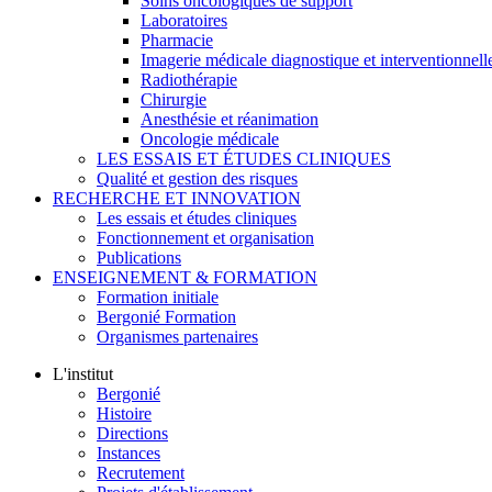
Soins oncologiques de support
Laboratoires
Pharmacie
Imagerie médicale diagnostique et interventionnell
Radiothérapie
Chirurgie
Anesthésie et réanimation
Oncologie médicale
LES ESSAIS ET ÉTUDES CLINIQUES
Qualité et gestion des risques
RECHERCHE ET INNOVATION
Les essais et études cliniques
Fonctionnement et organisation
Publications
ENSEIGNEMENT & FORMATION
Formation initiale
Bergonié Formation
Organismes partenaires
L'institut
Bergonié
Histoire
Directions
Instances
Recrutement