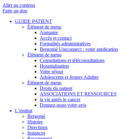
Aller au contenu
Faire un don
GUIDE PATIENT
Élément de menu
Annuaire
Accès et contact
Formalités administratives
Bergonié Uniconnect : votre application
Élément de menu
Consultations et téléconsultations
Hospitalisation
Votre séjour
Adolescents et Jeunes Adultes
Élément de menu
Droits du patient
ASSOCIATIONS ET RESSOURCES
la vie après le cancer
Donnez-nous votre avis
L’institut
Bergonié
Histoire
Directions
Instances
Recrutement