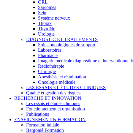
ORL
Sarcomes
Sein
Système nerveux
Thorax
Thyroïde
Urologie
DIAGNOSTIC ET TRAITEMENTS
Soins oncologiques de support
Laboratoires
Pharmacie
Imagerie médicale diagnostique et interventionnell
Radiothérapie
Chirurgie
Anesthésie et réanimation
Oncologie médicale
LES ESSAIS ET ÉTUDES CLINIQUES
Qualité et gestion des risques
RECHERCHE ET INNOVATION
Les essais et études cliniques
Fonctionnement et organisation
Publications
ENSEIGNEMENT & FORMATION
Formation initiale
Bergonié Formation