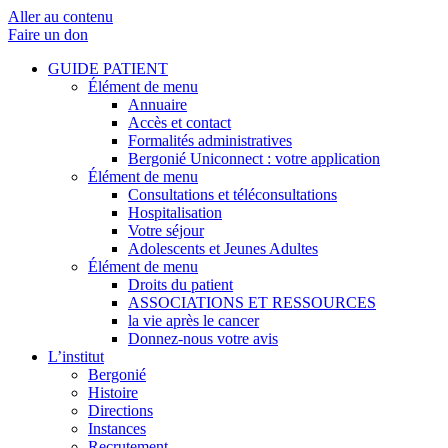
Aller au contenu
Faire un don
GUIDE PATIENT
Élément de menu
Annuaire
Accès et contact
Formalités administratives
Bergonié Uniconnect : votre application
Élément de menu
Consultations et téléconsultations
Hospitalisation
Votre séjour
Adolescents et Jeunes Adultes
Élément de menu
Droits du patient
ASSOCIATIONS ET RESSOURCES
la vie après le cancer
Donnez-nous votre avis
L’institut
Bergonié
Histoire
Directions
Instances
Recrutement