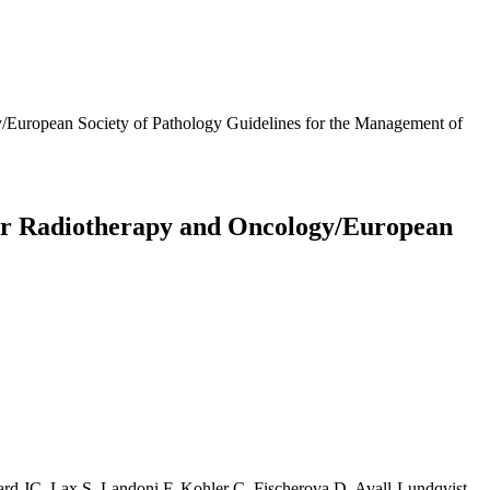
/European Society of Pathology Guidelines for the Management of
for Radiotherapy and Oncology/European
rd JC, Lax S, Landoni F, Kohler C, Fischerova D, Avall-Lundqvist