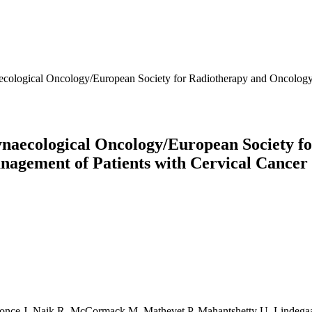
aecological Oncology/European Society for Radiotherapy and Oncology
Gynaecological Oncology/European Society 
anagement of Patients with Cervical Cancer
Ponce J, Naik R, McCormack M, Mathevet P, Mahantshetty U, Lindegaa