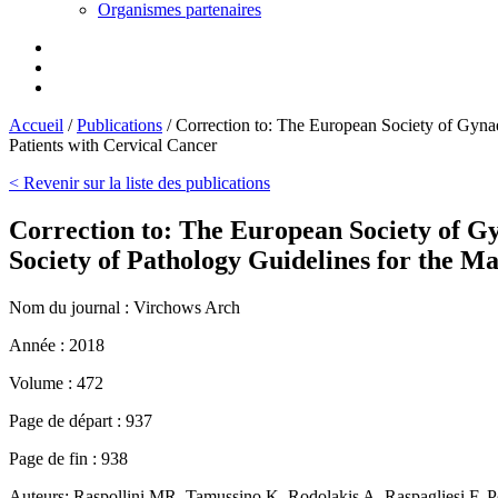
Organismes partenaires
Accueil
/
Publications
/
Correction to: The European Society of Gyn
Patients with Cervical Cancer
< Revenir sur la liste des publications
Correction to: The European Society of 
Society of Pathology Guidelines for the M
Nom du journal :
Virchows Arch
Année :
2018
Volume :
472
Page de départ :
937
Page de fin :
938
Auteurs:
Raspollini MR, Tamussino K, Rodolakis A, Raspagliesi F, 