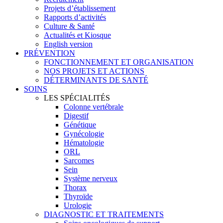
Projets d’établissement
Rapports d’activités
Culture & Santé
Actualités et Kiosque
English version
PRÉVENTION
FONCTIONNEMENT ET ORGANISATION
NOS PROJETS ET ACTIONS
DÉTERMINANTS DE SANTÉ
SOINS
LES SPÉCIALITÉS
Colonne vertébrale
Digestif
Génétique
Gynécologie
Hématologie
ORL
Sarcomes
Sein
Système nerveux
Thorax
Thyroïde
Urologie
DIAGNOSTIC ET TRAITEMENTS