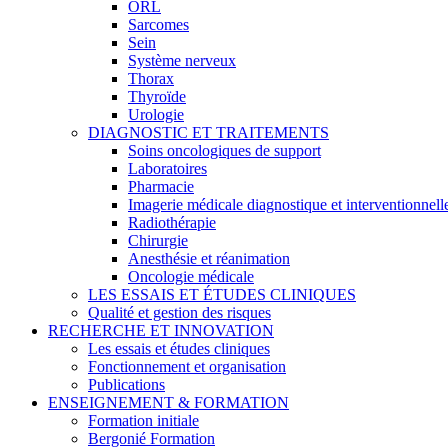
ORL
Sarcomes
Sein
Système nerveux
Thorax
Thyroïde
Urologie
DIAGNOSTIC ET TRAITEMENTS
Soins oncologiques de support
Laboratoires
Pharmacie
Imagerie médicale diagnostique et interventionnell
Radiothérapie
Chirurgie
Anesthésie et réanimation
Oncologie médicale
LES ESSAIS ET ÉTUDES CLINIQUES
Qualité et gestion des risques
RECHERCHE ET INNOVATION
Les essais et études cliniques
Fonctionnement et organisation
Publications
ENSEIGNEMENT & FORMATION
Formation initiale
Bergonié Formation