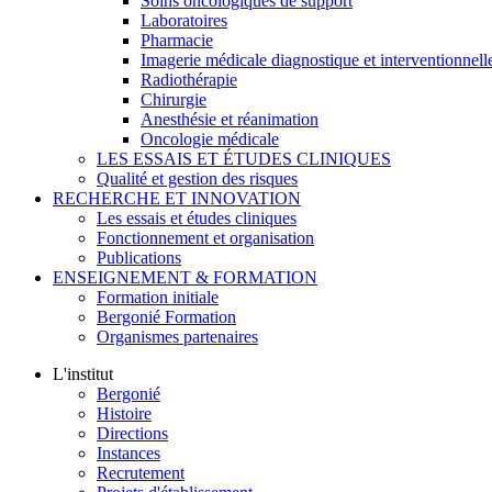
Soins oncologiques de support
Laboratoires
Pharmacie
Imagerie médicale diagnostique et interventionnell
Radiothérapie
Chirurgie
Anesthésie et réanimation
Oncologie médicale
LES ESSAIS ET ÉTUDES CLINIQUES
Qualité et gestion des risques
RECHERCHE ET INNOVATION
Les essais et études cliniques
Fonctionnement et organisation
Publications
ENSEIGNEMENT & FORMATION
Formation initiale
Bergonié Formation
Organismes partenaires
L'institut
Bergonié
Histoire
Directions
Instances
Recrutement