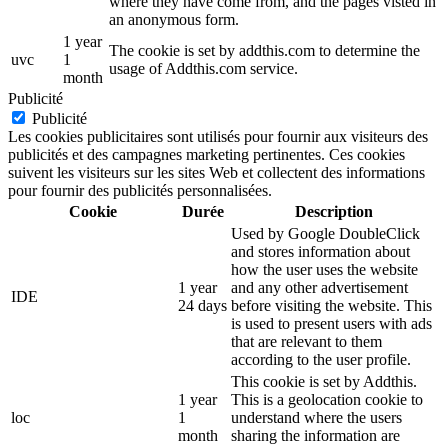
where they have come from, and the pages visted in
an anonymous form.
1 year
The cookie is set by addthis.com to determine the
uvc
1
usage of Addthis.com service.
month
Publicité
Publicité
Les cookies publicitaires sont utilisés pour fournir aux visiteurs des
publicités et des campagnes marketing pertinentes. Ces cookies
suivent les visiteurs sur les sites Web et collectent des informations
pour fournir des publicités personnalisées.
Cookie
Durée
Description
Used by Google DoubleClick
and stores information about
how the user uses the website
1 year
and any other advertisement
IDE
24 days
before visiting the website. This
is used to present users with ads
that are relevant to them
according to the user profile.
This cookie is set by Addthis.
1 year
This is a geolocation cookie to
loc
1
understand where the users
month
sharing the information are