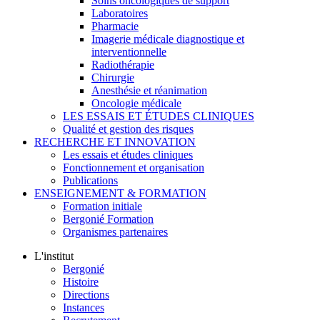
Soins oncologiques de support
Laboratoires
Pharmacie
Imagerie médicale diagnostique et
interventionnelle
Radiothérapie
Chirurgie
Anesthésie et réanimation
Oncologie médicale
LES ESSAIS ET ÉTUDES CLINIQUES
Qualité et gestion des risques
RECHERCHE ET INNOVATION
Les essais et études cliniques
Fonctionnement et organisation
Publications
ENSEIGNEMENT & FORMATION
Formation initiale
Bergonié Formation
Organismes partenaires
L'institut
Bergonié
Histoire
Directions
Instances