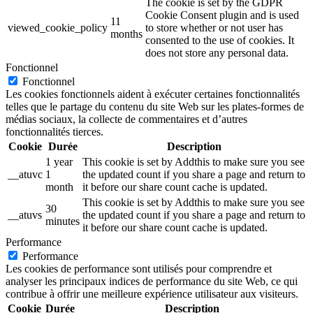
The cookie is set by the GDPR
Cookie Consent plugin and is used
11
viewed_cookie_policy
to store whether or not user has
months
consented to the use of cookies. It
does not store any personal data.
Fonctionnel
Fonctionnel
Les cookies fonctionnels aident à exécuter certaines fonctionnalités
telles que le partage du contenu du site Web sur les plates-formes de
médias sociaux, la collecte de commentaires et d’autres
fonctionnalités tierces.
Cookie
Durée
Description
1 year
This cookie is set by Addthis to make sure you see
__atuvc
1
the updated count if you share a page and return to
month
it before our share count cache is updated.
This cookie is set by Addthis to make sure you see
30
__atuvs
the updated count if you share a page and return to
minutes
it before our share count cache is updated.
Performance
Performance
Les cookies de performance sont utilisés pour comprendre et
analyser les principaux indices de performance du site Web, ce qui
contribue à offrir une meilleure expérience utilisateur aux visiteurs.
Cookie
Durée
Description