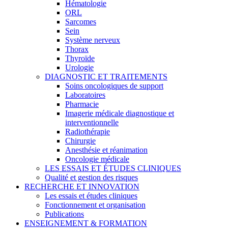
Hématologie
ORL
Sarcomes
Sein
Système nerveux
Thorax
Thyroïde
Urologie
DIAGNOSTIC ET TRAITEMENTS
Soins oncologiques de support
Laboratoires
Pharmacie
Imagerie médicale diagnostique et
interventionnelle
Radiothérapie
Chirurgie
Anesthésie et réanimation
Oncologie médicale
LES ESSAIS ET ÉTUDES CLINIQUES
Qualité et gestion des risques
RECHERCHE ET INNOVATION
Les essais et études cliniques
Fonctionnement et organisation
Publications
ENSEIGNEMENT & FORMATION