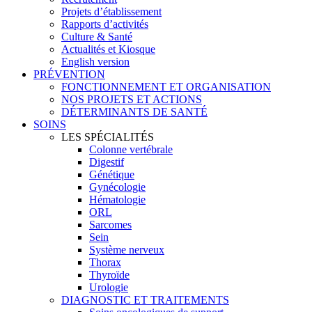
Projets d’établissement
Rapports d’activités
Culture & Santé
Actualités et Kiosque
English version
PRÉVENTION
FONCTIONNEMENT ET ORGANISATION
NOS PROJETS ET ACTIONS
DÉTERMINANTS DE SANTÉ
SOINS
LES SPÉCIALITÉS
Colonne vertébrale
Digestif
Génétique
Gynécologie
Hématologie
ORL
Sarcomes
Sein
Système nerveux
Thorax
Thyroïde
Urologie
DIAGNOSTIC ET TRAITEMENTS