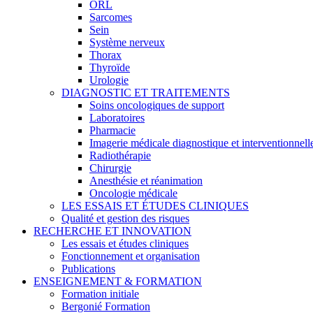
ORL
Sarcomes
Sein
Système nerveux
Thorax
Thyroïde
Urologie
DIAGNOSTIC ET TRAITEMENTS
Soins oncologiques de support
Laboratoires
Pharmacie
Imagerie médicale diagnostique et interventionnell
Radiothérapie
Chirurgie
Anesthésie et réanimation
Oncologie médicale
LES ESSAIS ET ÉTUDES CLINIQUES
Qualité et gestion des risques
RECHERCHE ET INNOVATION
Les essais et études cliniques
Fonctionnement et organisation
Publications
ENSEIGNEMENT & FORMATION
Formation initiale
Bergonié Formation