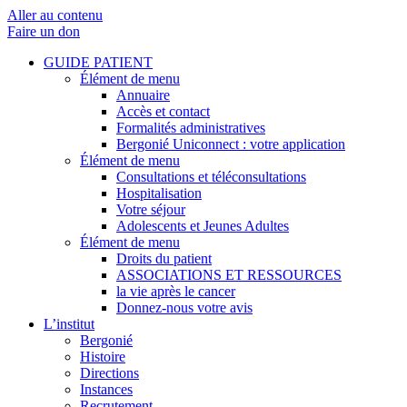
Aller au contenu
Faire un don
GUIDE PATIENT
Élément de menu
Annuaire
Accès et contact
Formalités administratives
Bergonié Uniconnect : votre application
Élément de menu
Consultations et téléconsultations
Hospitalisation
Votre séjour
Adolescents et Jeunes Adultes
Élément de menu
Droits du patient
ASSOCIATIONS ET RESSOURCES
la vie après le cancer
Donnez-nous votre avis
L’institut
Bergonié
Histoire
Directions
Instances
Recrutement