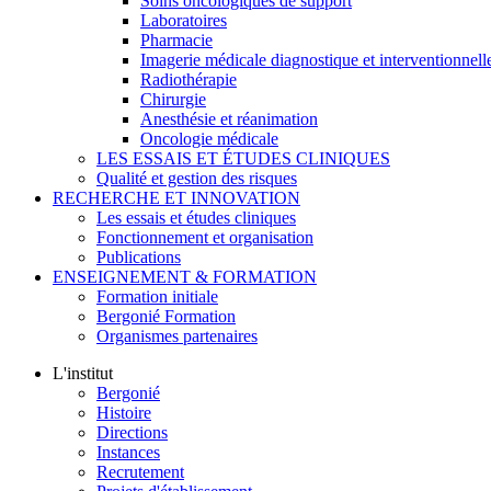
Soins oncologiques de support
Laboratoires
Pharmacie
Imagerie médicale diagnostique et interventionnell
Radiothérapie
Chirurgie
Anesthésie et réanimation
Oncologie médicale
LES ESSAIS ET ÉTUDES CLINIQUES
Qualité et gestion des risques
RECHERCHE ET INNOVATION
Les essais et études cliniques
Fonctionnement et organisation
Publications
ENSEIGNEMENT & FORMATION
Formation initiale
Bergonié Formation
Organismes partenaires
L'institut
Bergonié
Histoire
Directions
Instances
Recrutement