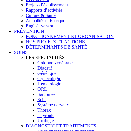
Projets d’établissement
Rapports d’activités
Culture & Santé
Actualités et Kiosque
English version
PRÉVENTION
FONCTIONNEMENT ET ORGANISATION
NOS PROJETS ET ACTIONS
DÉTERMINANTS DE SANTÉ
SOINS
LES SPÉCIALITÉS
Colonne vertébrale
Digestif
Génétique
Gynécologie
Hématologie
ORL
Sarcomes
Sein
Système nerveux
Thorax
Thyroïde
Urologie
DIAGNOSTIC ET TRAITEMENTS