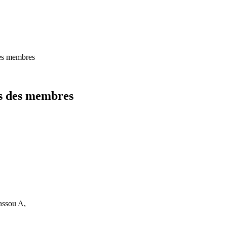
des membres
us des membres
assou A,