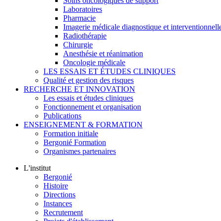
Soins oncologiques de support
Laboratoires
Pharmacie
Imagerie médicale diagnostique et interventionnell
Radiothérapie
Chirurgie
Anesthésie et réanimation
Oncologie médicale
LES ESSAIS ET ÉTUDES CLINIQUES
Qualité et gestion des risques
RECHERCHE ET INNOVATION
Les essais et études cliniques
Fonctionnement et organisation
Publications
ENSEIGNEMENT & FORMATION
Formation initiale
Bergonié Formation
Organismes partenaires
L'institut
Bergonié
Histoire
Directions
Instances
Recrutement