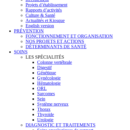
Projets d’établissement
Rapports d’activités
Culture & Santé
Actualités et Kiosque
English version
PRÉVENTION
FONCTIONNEMENT ET ORGANISATION
NOS PROJETS ET ACTIONS
DÉTERMINANTS DE SANTÉ
SOINS
LES SPÉCIALITÉS
Colonne vertébrale
Digestif
Génétique
Gynécologie
Hématologie
ORL
Sarcomes
Sein
Système nerveux
Thorax
Thyroïde
Urologie
DIAGNOSTIC ET TRAITEMENTS