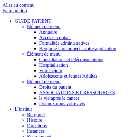
Aller au contenu
Faire un don
GUIDE PATIENT
Élément de menu
Annuaire
Accès et contact
Formalités administratives
Bergonié Uniconnect : votre application
Élément de menu
Consultations et téléconsultations
Hospitalisation
Votre séjour
Adolescents et Jeunes Adultes
Élément de menu
Droits du patient
ASSOCIATIONS ET RESSOURCES
la vie après le cancer
Donnez-nous votre avis
L’institut
Bergonié
Histoire
Directions
Instances
Recrutement