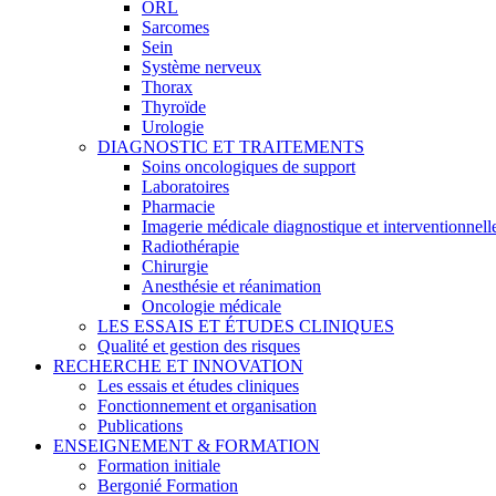
ORL
Sarcomes
Sein
Système nerveux
Thorax
Thyroïde
Urologie
DIAGNOSTIC ET TRAITEMENTS
Soins oncologiques de support
Laboratoires
Pharmacie
Imagerie médicale diagnostique et interventionnell
Radiothérapie
Chirurgie
Anesthésie et réanimation
Oncologie médicale
LES ESSAIS ET ÉTUDES CLINIQUES
Qualité et gestion des risques
RECHERCHE ET INNOVATION
Les essais et études cliniques
Fonctionnement et organisation
Publications
ENSEIGNEMENT & FORMATION
Formation initiale
Bergonié Formation