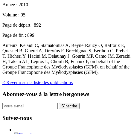
Année :
2010
Volume :
95
Page de départ :
892
Page de fin :
899
Auteurs:
Kelaidi C, Stamatoullas A, Beyne-Rauzy O, Raffoux E,
Quesnel B, Guerci A, Dreyfus F, Brechignac S, Berthou C, Prebet
T, Hicheri Y, Hacini M, Delaunay J, Gourin MP, Camo JM, Zerazhi
H, Taksin AL, Legros L, Choufi B, Fenaux P, on behalf of the
Groupe Francophone des Myélodysplasies (GFM), on behalf of the
Groupe Francophone des Myélodysplasies (GFM),
< Revenir sur la liste des publications
Abonnez-vous
à la lettre bergonews
S'inscrire
Suivez-nous