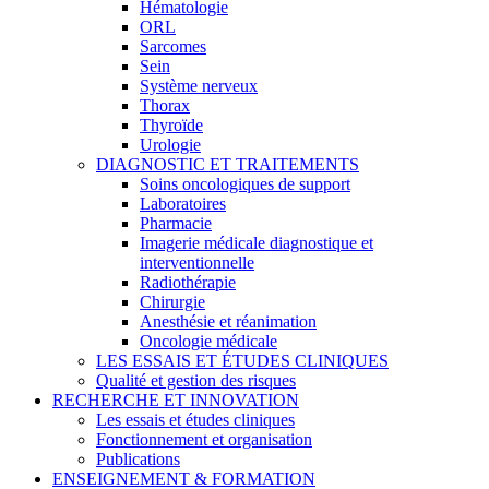
Hématologie
ORL
Sarcomes
Sein
Système nerveux
Thorax
Thyroïde
Urologie
DIAGNOSTIC ET TRAITEMENTS
Soins oncologiques de support
Laboratoires
Pharmacie
Imagerie médicale diagnostique et
interventionnelle
Radiothérapie
Chirurgie
Anesthésie et réanimation
Oncologie médicale
LES ESSAIS ET ÉTUDES CLINIQUES
Qualité et gestion des risques
RECHERCHE ET INNOVATION
Les essais et études cliniques
Fonctionnement et organisation
Publications
ENSEIGNEMENT & FORMATION