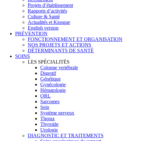
Projets d’établissement
Rapports d’activités
Culture & Santé
Actualités et Kiosque
English version
PRÉVENTION
FONCTIONNEMENT ET ORGANISATION
NOS PROJETS ET ACTIONS
DÉTERMINANTS DE SANTÉ
SOINS
LES SPÉCIALITÉS
Colonne vertébrale
Digestif
Génétique
Gynécologie
Hématologie
ORL
Sarcomes
Sein
Système nerveux
Thorax
Thyroïde
Urologie
DIAGNOSTIC ET TRAITEMENTS