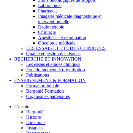
Soins oncologiques de support
Laboratoires
Pharmacie
Imagerie médicale diagnostique et
interventionnelle
Radiothérapie
Chirurgie
Anesthésie et réanimation
Oncologie médicale
LES ESSAIS ET ÉTUDES CLINIQUES
Qualité et gestion des risques
RECHERCHE ET INNOVATION
Les essais et études cliniques
Fonctionnement et organisation
Publications
ENSEIGNEMENT & FORMATION
Formation initiale
Bergonié Formation
Organismes partenaires
L'institut
Bergonié
Histoire
Directions
Instances