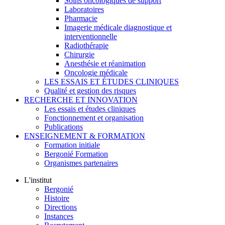
Soins oncologiques de support
Laboratoires
Pharmacie
Imagerie médicale diagnostique et
interventionnelle
Radiothérapie
Chirurgie
Anesthésie et réanimation
Oncologie médicale
LES ESSAIS ET ÉTUDES CLINIQUES
Qualité et gestion des risques
RECHERCHE ET INNOVATION
Les essais et études cliniques
Fonctionnement et organisation
Publications
ENSEIGNEMENT & FORMATION
Formation initiale
Bergonié Formation
Organismes partenaires
L'institut
Bergonié
Histoire
Directions
Instances