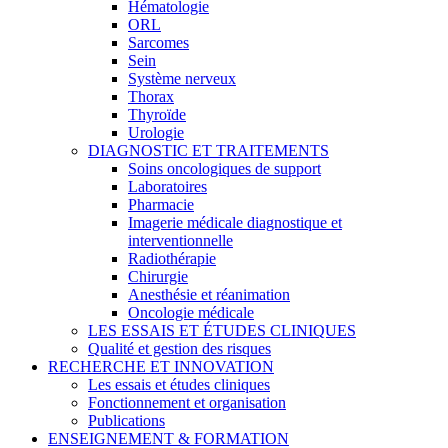
Hématologie
ORL
Sarcomes
Sein
Système nerveux
Thorax
Thyroïde
Urologie
DIAGNOSTIC ET TRAITEMENTS
Soins oncologiques de support
Laboratoires
Pharmacie
Imagerie médicale diagnostique et
interventionnelle
Radiothérapie
Chirurgie
Anesthésie et réanimation
Oncologie médicale
LES ESSAIS ET ÉTUDES CLINIQUES
Qualité et gestion des risques
RECHERCHE ET INNOVATION
Les essais et études cliniques
Fonctionnement et organisation
Publications
ENSEIGNEMENT & FORMATION