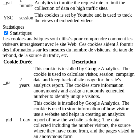
_gat
Analytics to throttle the request rate to limit the
minute
colllection of data on high traffic sites.
This cookies is set by Youtube and is used to track
YSC
session
the views of embedded videos.
Statistiques
Statistiques
Les cookies analytiques sont utilisés pour comprendre comment les
visiteurs interagissent avec le site Web. Ces cookies aident à fournir
des informations sur les mesures du nombre de visiteurs, du taux de
rebond, de la source du trafic, etc.
Cookie
Durée
Description
This cookie is installed by Google Analytics. The
cookie is used to calculate visitor, session, campaign
2
data and keep track of site usage for the site's
_ga
years
analytics report. The cookies store information
anonymously and assign a randomly generated
number to identify unique visitors.
This cookie is installed by Google Analytics. The
cookie is used to store information of how visitors
use a website and helps in creating an analytics
_gid
1 day
report of how the website is doing. The data
collected including the number visitors, the source
where they have come from, and the pages visted in
an anonymous form.