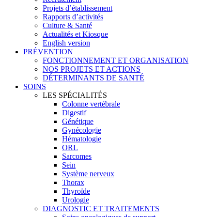
Projets d’établissement
Rapports d’activités
Culture & Santé
Actualités et Kiosque
English version
PRÉVENTION
FONCTIONNEMENT ET ORGANISATION
NOS PROJETS ET ACTIONS
DÉTERMINANTS DE SANTÉ
SOINS
LES SPÉCIALITÉS
Colonne vertébrale
Digestif
Génétique
Gynécologie
Hématologie
ORL
Sarcomes
Sein
Système nerveux
Thorax
Thyroïde
Urologie
DIAGNOSTIC ET TRAITEMENTS