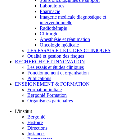
Soins oncologiques de support
Laboratoires
Pharmacie
Imagerie médicale diagnostique et
interventionnelle
Radiothérapie
Chirurgie
Anesthésie et réanimation
Oncologie médicale
LES ESSAIS ET ÉTUDES CLINIQUES
Qualité et gestion des risques
RECHERCHE ET INNOVATION
Les essais et études cliniques
Fonctionnement et organisation
Publications
ENSEIGNEMENT & FORMATION
Formation initiale
Bergonié Formation
Organismes partenaires
L'institut
Bergonié
Histoire
Directions
Instances