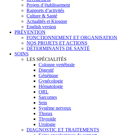
Projets d’établissement
Rapports d’activités
Culture & Santé
Actualités et Kiosque
English version
PRÉVENTION
FONCTIONNEMENT ET ORGANISATION
NOS PROJETS ET ACTIONS
DÉTERMINANTS DE SANTÉ
SOINS
LES SPÉCIALITÉS
Colonne vertébrale
Digestif
Génétique
Gynécologie
Hématologie
ORL
Sarcomes
Sein
Système nerveux
Thorax
Thyroïde
Urologie
DIAGNOSTIC ET TRAITEMENTS