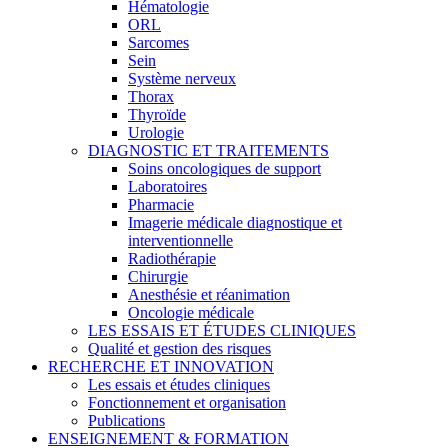
Hématologie
ORL
Sarcomes
Sein
Système nerveux
Thorax
Thyroïde
Urologie
DIAGNOSTIC ET TRAITEMENTS
Soins oncologiques de support
Laboratoires
Pharmacie
Imagerie médicale diagnostique et
interventionnelle
Radiothérapie
Chirurgie
Anesthésie et réanimation
Oncologie médicale
LES ESSAIS ET ÉTUDES CLINIQUES
Qualité et gestion des risques
RECHERCHE ET INNOVATION
Les essais et études cliniques
Fonctionnement et organisation
Publications
ENSEIGNEMENT & FORMATION