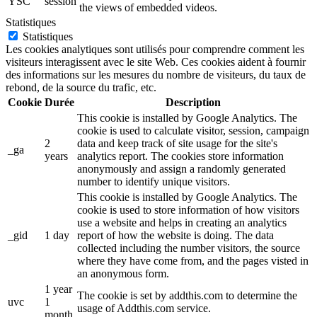
YSC
session
the views of embedded videos.
Statistiques
Statistiques
Les cookies analytiques sont utilisés pour comprendre comment les
visiteurs interagissent avec le site Web. Ces cookies aident à fournir
des informations sur les mesures du nombre de visiteurs, du taux de
rebond, de la source du trafic, etc.
Cookie
Durée
Description
This cookie is installed by Google Analytics. The
cookie is used to calculate visitor, session, campaign
2
data and keep track of site usage for the site's
_ga
years
analytics report. The cookies store information
anonymously and assign a randomly generated
number to identify unique visitors.
This cookie is installed by Google Analytics. The
cookie is used to store information of how visitors
use a website and helps in creating an analytics
_gid
1 day
report of how the website is doing. The data
collected including the number visitors, the source
where they have come from, and the pages visted in
an anonymous form.
1 year
The cookie is set by addthis.com to determine the
uvc
1
usage of Addthis.com service.
month