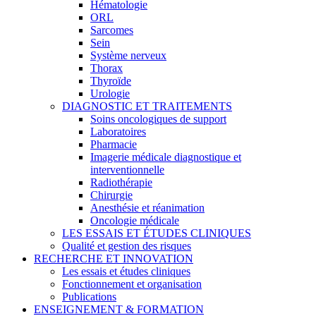
Hématologie
ORL
Sarcomes
Sein
Système nerveux
Thorax
Thyroïde
Urologie
DIAGNOSTIC ET TRAITEMENTS
Soins oncologiques de support
Laboratoires
Pharmacie
Imagerie médicale diagnostique et
interventionnelle
Radiothérapie
Chirurgie
Anesthésie et réanimation
Oncologie médicale
LES ESSAIS ET ÉTUDES CLINIQUES
Qualité et gestion des risques
RECHERCHE ET INNOVATION
Les essais et études cliniques
Fonctionnement et organisation
Publications
ENSEIGNEMENT & FORMATION