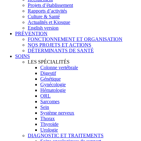
Projets d’établissement
Rapports d’activités
Culture & Santé
Actualités et Kiosque
English version
PRÉVENTION
FONCTIONNEMENT ET ORGANISATION
NOS PROJETS ET ACTIONS
DÉTERMINANTS DE SANTÉ
SOINS
LES SPÉCIALITÉS
Colonne vertébrale
Digestif
Génétique
Gynécologie
Hématologie
ORL
Sarcomes
Sein
Système nerveux
Thorax
Thyroïde
Urologie
DIAGNOSTIC ET TRAITEMENTS