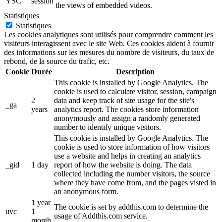
YSC
session
the views of embedded videos.
Statistiques
Statistiques
Les cookies analytiques sont utilisés pour comprendre comment les
visiteurs interagissent avec le site Web. Ces cookies aident à fournir
des informations sur les mesures du nombre de visiteurs, du taux de
rebond, de la source du trafic, etc.
Cookie
Durée
Description
This cookie is installed by Google Analytics. The
cookie is used to calculate visitor, session, campaign
2
data and keep track of site usage for the site's
_ga
years
analytics report. The cookies store information
anonymously and assign a randomly generated
number to identify unique visitors.
This cookie is installed by Google Analytics. The
cookie is used to store information of how visitors
use a website and helps in creating an analytics
_gid
1 day
report of how the website is doing. The data
collected including the number visitors, the source
where they have come from, and the pages visted in
an anonymous form.
1 year
The cookie is set by addthis.com to determine the
uvc
1
usage of Addthis.com service.
month