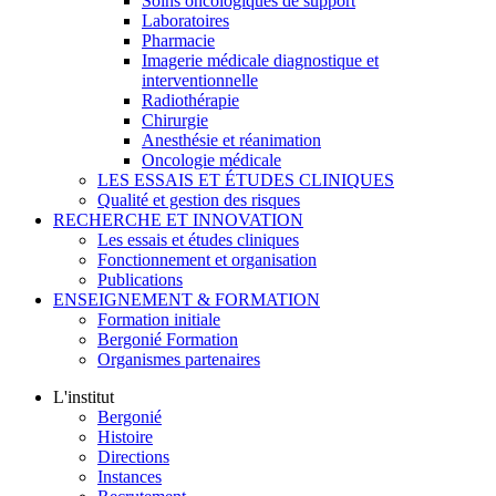
Soins oncologiques de support
Laboratoires
Pharmacie
Imagerie médicale diagnostique et
interventionnelle
Radiothérapie
Chirurgie
Anesthésie et réanimation
Oncologie médicale
LES ESSAIS ET ÉTUDES CLINIQUES
Qualité et gestion des risques
RECHERCHE ET INNOVATION
Les essais et études cliniques
Fonctionnement et organisation
Publications
ENSEIGNEMENT & FORMATION
Formation initiale
Bergonié Formation
Organismes partenaires
L'institut
Bergonié
Histoire
Directions
Instances