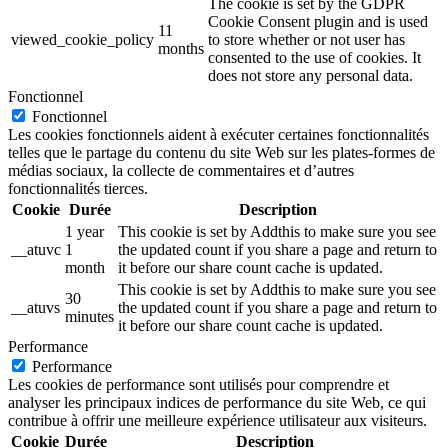
The cookie is set by the GDPR
Cookie Consent plugin and is used
11
viewed_cookie_policy
to store whether or not user has
months
consented to the use of cookies. It
does not store any personal data.
Fonctionnel
Fonctionnel
Les cookies fonctionnels aident à exécuter certaines fonctionnalités
telles que le partage du contenu du site Web sur les plates-formes de
médias sociaux, la collecte de commentaires et d’autres
fonctionnalités tierces.
Cookie
Durée
Description
1 year
This cookie is set by Addthis to make sure you see
__atuvc
1
the updated count if you share a page and return to
month
it before our share count cache is updated.
This cookie is set by Addthis to make sure you see
30
__atuvs
the updated count if you share a page and return to
minutes
it before our share count cache is updated.
Performance
Performance
Les cookies de performance sont utilisés pour comprendre et
analyser les principaux indices de performance du site Web, ce qui
contribue à offrir une meilleure expérience utilisateur aux visiteurs.
Cookie
Durée
Description