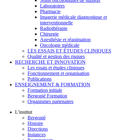
Soins oncologiques de support
Laboratoires
Pharmacie
Imagerie médicale diagnostique et
interventionnelle
Radiothérapie
Chirurgie
Anesthésie et réanimation
Oncologie médicale
LES ESSAIS ET ÉTUDES CLINIQUES
Qualité et gestion des risques
RECHERCHE ET INNOVATION
Les essais et études cliniques
Fonctionnement et organisation
Publications
ENSEIGNEMENT & FORMATION
Formation initiale
Bergonié Formation
Organismes partenaires
L'institut
Bergonié
Histoire
Directions
Instances