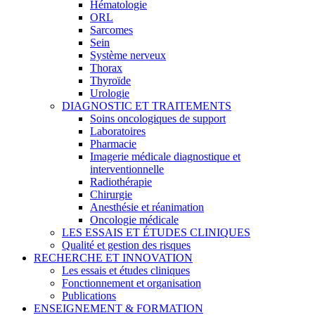
Hématologie
ORL
Sarcomes
Sein
Système nerveux
Thorax
Thyroïde
Urologie
DIAGNOSTIC ET TRAITEMENTS
Soins oncologiques de support
Laboratoires
Pharmacie
Imagerie médicale diagnostique et
interventionnelle
Radiothérapie
Chirurgie
Anesthésie et réanimation
Oncologie médicale
LES ESSAIS ET ÉTUDES CLINIQUES
Qualité et gestion des risques
RECHERCHE ET INNOVATION
Les essais et études cliniques
Fonctionnement et organisation
Publications
ENSEIGNEMENT & FORMATION