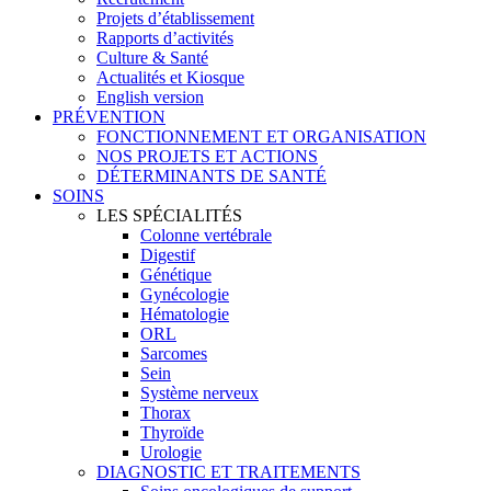
Projets d’établissement
Rapports d’activités
Culture & Santé
Actualités et Kiosque
English version
PRÉVENTION
FONCTIONNEMENT ET ORGANISATION
NOS PROJETS ET ACTIONS
DÉTERMINANTS DE SANTÉ
SOINS
LES SPÉCIALITÉS
Colonne vertébrale
Digestif
Génétique
Gynécologie
Hématologie
ORL
Sarcomes
Sein
Système nerveux
Thorax
Thyroïde
Urologie
DIAGNOSTIC ET TRAITEMENTS