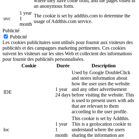
where they have come from, and the pages visted in
an anonymous form.
1 year
The cookie is set by addthis.com to determine the
uvc
1
usage of Addthis.com service.
month
Publicité
Publicité
Les cookies publicitaires sont utilisés pour fournir aux visiteurs des
publicités et des campagnes marketing pertinentes. Ces cookies
suivent les visiteurs sur les sites Web et collectent des informations
pour fournir des publicités personnalisées.
Cookie
Durée
Description
Used by Google DoubleClick
and stores information about
how the user uses the website
1 year
and any other advertisement
IDE
24 days
before visiting the website. This
is used to present users with ads
that are relevant to them
according to the user profile.
This cookie is set by Addthis.
1 year
This is a geolocation cookie to
loc
1
understand where the users
month
sharing the information are