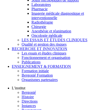
Soins oncologiques de support
Laboratoires
Pharmacie
Imagerie médicale diagnostique et
interventionnelle
Radiothérapie
Chirurgie
Anesthésie et réanimation
Oncologie médicale
LES ESSAIS ET ÉTUDES CLINIQUES
Qualité et gestion des risques
RECHERCHE ET INNOVATION
Les essais et études cliniques
Fonctionnement et organisation
Publications
ENSEIGNEMENT & FORMATION
Formation initiale
Bergonié Formation
Organismes partenaires
L'institut
Bergonié
Histoire
Directions
Instances