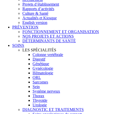
Projets d’établissement
Rapports d’activités
Culture & Santé
Actualités et Kiosque
English version
PRÉVENTION
FONCTIONNEMENT ET ORGANISATION
NOS PROJETS ET ACTIONS
DÉTERMINANTS DE SANTÉ
SOINS
LES SPÉCIALITÉS
Colonne vertébrale
Digestif
Génétique
Gynécologie
Hématologie
ORL
Sarcomes
Sein
Système nerveux
Thorax
Thyroïde
Urologie
DIAGNOSTIC ET TRAITEMENTS