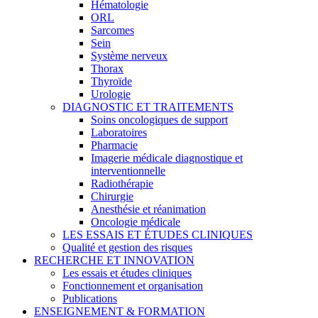
Hématologie
ORL
Sarcomes
Sein
Système nerveux
Thorax
Thyroïde
Urologie
DIAGNOSTIC ET TRAITEMENTS
Soins oncologiques de support
Laboratoires
Pharmacie
Imagerie médicale diagnostique et
interventionnelle
Radiothérapie
Chirurgie
Anesthésie et réanimation
Oncologie médicale
LES ESSAIS ET ÉTUDES CLINIQUES
Qualité et gestion des risques
RECHERCHE ET INNOVATION
Les essais et études cliniques
Fonctionnement et organisation
Publications
ENSEIGNEMENT & FORMATION