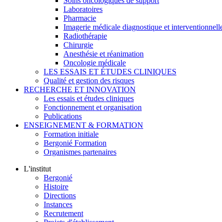
Soins oncologiques de support
Laboratoires
Pharmacie
Imagerie médicale diagnostique et interventionnell
Radiothérapie
Chirurgie
Anesthésie et réanimation
Oncologie médicale
LES ESSAIS ET ÉTUDES CLINIQUES
Qualité et gestion des risques
RECHERCHE ET INNOVATION
Les essais et études cliniques
Fonctionnement et organisation
Publications
ENSEIGNEMENT & FORMATION
Formation initiale
Bergonié Formation
Organismes partenaires
L'institut
Bergonié
Histoire
Directions
Instances
Recrutement