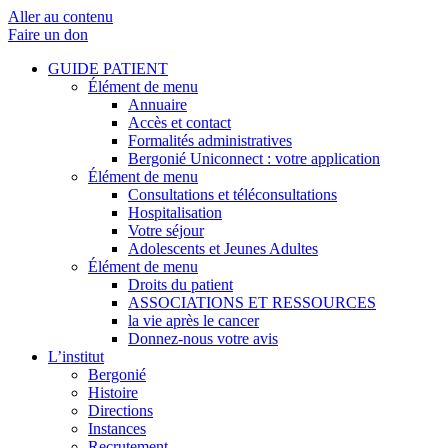
Aller au contenu
Faire un don
GUIDE PATIENT
Élément de menu
Annuaire
Accès et contact
Formalités administratives
Bergonié Uniconnect : votre application
Élément de menu
Consultations et téléconsultations
Hospitalisation
Votre séjour
Adolescents et Jeunes Adultes
Élément de menu
Droits du patient
ASSOCIATIONS ET RESSOURCES
la vie après le cancer
Donnez-nous votre avis
L’institut
Bergonié
Histoire
Directions
Instances
Recrutement