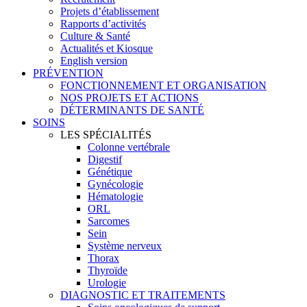
Projets d’établissement
Rapports d’activités
Culture & Santé
Actualités et Kiosque
English version
PRÉVENTION
FONCTIONNEMENT ET ORGANISATION
NOS PROJETS ET ACTIONS
DÉTERMINANTS DE SANTÉ
SOINS
LES SPÉCIALITÉS
Colonne vertébrale
Digestif
Génétique
Gynécologie
Hématologie
ORL
Sarcomes
Sein
Système nerveux
Thorax
Thyroïde
Urologie
DIAGNOSTIC ET TRAITEMENTS