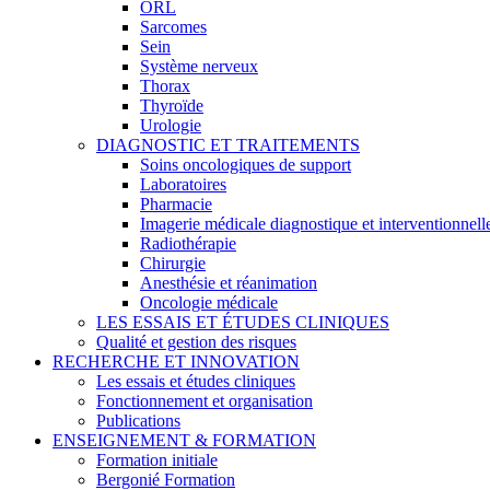
ORL
Sarcomes
Sein
Système nerveux
Thorax
Thyroïde
Urologie
DIAGNOSTIC ET TRAITEMENTS
Soins oncologiques de support
Laboratoires
Pharmacie
Imagerie médicale diagnostique et interventionnell
Radiothérapie
Chirurgie
Anesthésie et réanimation
Oncologie médicale
LES ESSAIS ET ÉTUDES CLINIQUES
Qualité et gestion des risques
RECHERCHE ET INNOVATION
Les essais et études cliniques
Fonctionnement et organisation
Publications
ENSEIGNEMENT & FORMATION
Formation initiale
Bergonié Formation