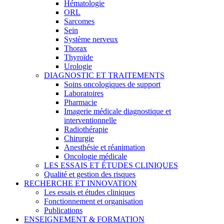
Hématologie
ORL
Sarcomes
Sein
Système nerveux
Thorax
Thyroïde
Urologie
DIAGNOSTIC ET TRAITEMENTS
Soins oncologiques de support
Laboratoires
Pharmacie
Imagerie médicale diagnostique et
interventionnelle
Radiothérapie
Chirurgie
Anesthésie et réanimation
Oncologie médicale
LES ESSAIS ET ÉTUDES CLINIQUES
Qualité et gestion des risques
RECHERCHE ET INNOVATION
Les essais et études cliniques
Fonctionnement et organisation
Publications
ENSEIGNEMENT & FORMATION