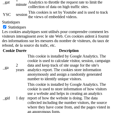
_gat
Analytics to throttle the request rate to limit the
minute
colllection of data on high traffic sites.
This cookies is set by Youtube and is used to track
YSC
session
the views of embedded videos.
Statistiques
Statistiques
Les cookies analytiques sont utilisés pour comprendre comment les
visiteurs interagissent avec le site Web. Ces cookies aident à fournir
des informations sur les mesures du nombre de visiteurs, du taux de
rebond, de la source du trafic, etc.
Cookie
Durée
Description
This cookie is installed by Google Analytics. The
cookie is used to calculate visitor, session, campaign
2
data and keep track of site usage for the site's
_ga
years
analytics report. The cookies store information
anonymously and assign a randomly generated
number to identify unique visitors.
This cookie is installed by Google Analytics. The
cookie is used to store information of how visitors
use a website and helps in creating an analytics
_gid
1 day
report of how the website is doing. The data
collected including the number visitors, the source
where they have come from, and the pages visted in
an anonymous form.