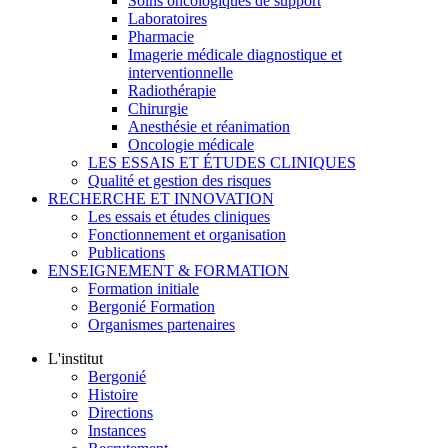
Soins oncologiques de support
Laboratoires
Pharmacie
Imagerie médicale diagnostique et
interventionnelle
Radiothérapie
Chirurgie
Anesthésie et réanimation
Oncologie médicale
LES ESSAIS ET ÉTUDES CLINIQUES
Qualité et gestion des risques
RECHERCHE ET INNOVATION
Les essais et études cliniques
Fonctionnement et organisation
Publications
ENSEIGNEMENT & FORMATION
Formation initiale
Bergonié Formation
Organismes partenaires
L'institut
Bergonié
Histoire
Directions
Instances