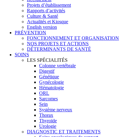
Projets d’établissement
Rapports d’activités
Culture & Santé
Actualités et Kiosque
English version
PRÉVENTION
FONCTIONNEMENT ET ORGANISATION
NOS PROJETS ET ACTIONS
DÉTERMINANTS DE SANTÉ
SOINS
LES SPÉCIALITÉS
Colonne vertébrale
Digestif
Génétique
Gynécologie
Hématologie
ORL
Sarcomes
Sein
Système nerveux
Thorax
Thyroïde
Urologie
DIAGNOSTIC ET TRAITEMENTS