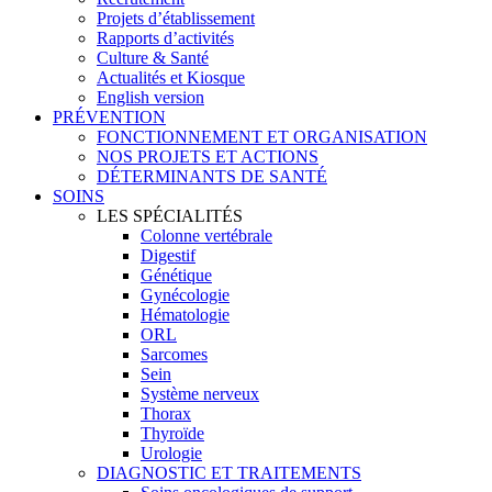
Projets d’établissement
Rapports d’activités
Culture & Santé
Actualités et Kiosque
English version
PRÉVENTION
FONCTIONNEMENT ET ORGANISATION
NOS PROJETS ET ACTIONS
DÉTERMINANTS DE SANTÉ
SOINS
LES SPÉCIALITÉS
Colonne vertébrale
Digestif
Génétique
Gynécologie
Hématologie
ORL
Sarcomes
Sein
Système nerveux
Thorax
Thyroïde
Urologie
DIAGNOSTIC ET TRAITEMENTS