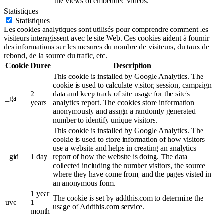
the views of embedded videos.
Statistiques
Statistiques
Les cookies analytiques sont utilisés pour comprendre comment les
visiteurs interagissent avec le site Web. Ces cookies aident à fournir
des informations sur les mesures du nombre de visiteurs, du taux de
rebond, de la source du trafic, etc.
Cookie
Durée
Description
This cookie is installed by Google Analytics. The
cookie is used to calculate visitor, session, campaign
2
data and keep track of site usage for the site's
_ga
years
analytics report. The cookies store information
anonymously and assign a randomly generated
number to identify unique visitors.
This cookie is installed by Google Analytics. The
cookie is used to store information of how visitors
use a website and helps in creating an analytics
_gid
1 day
report of how the website is doing. The data
collected including the number visitors, the source
where they have come from, and the pages visted in
an anonymous form.
1 year
The cookie is set by addthis.com to determine the
uvc
1
usage of Addthis.com service.
month