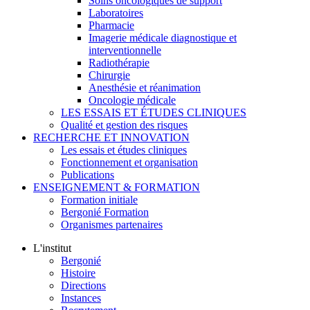
Soins oncologiques de support
Laboratoires
Pharmacie
Imagerie médicale diagnostique et
interventionnelle
Radiothérapie
Chirurgie
Anesthésie et réanimation
Oncologie médicale
LES ESSAIS ET ÉTUDES CLINIQUES
Qualité et gestion des risques
RECHERCHE ET INNOVATION
Les essais et études cliniques
Fonctionnement et organisation
Publications
ENSEIGNEMENT & FORMATION
Formation initiale
Bergonié Formation
Organismes partenaires
L'institut
Bergonié
Histoire
Directions
Instances