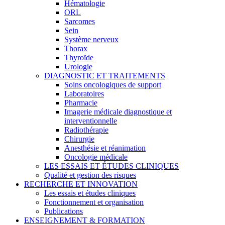
Hématologie
ORL
Sarcomes
Sein
Système nerveux
Thorax
Thyroïde
Urologie
DIAGNOSTIC ET TRAITEMENTS
Soins oncologiques de support
Laboratoires
Pharmacie
Imagerie médicale diagnostique et
interventionnelle
Radiothérapie
Chirurgie
Anesthésie et réanimation
Oncologie médicale
LES ESSAIS ET ÉTUDES CLINIQUES
Qualité et gestion des risques
RECHERCHE ET INNOVATION
Les essais et études cliniques
Fonctionnement et organisation
Publications
ENSEIGNEMENT & FORMATION