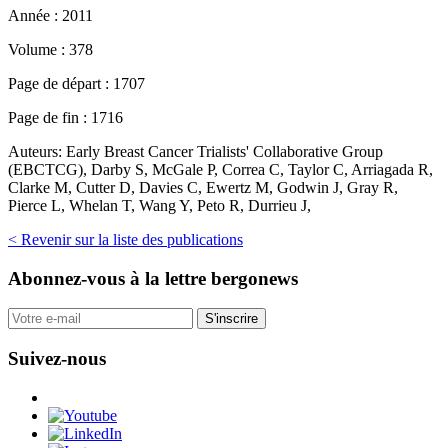
Année :
2011
Volume :
378
Page de départ :
1707
Page de fin :
1716
Auteurs:
Early Breast Cancer Trialists' Collaborative Group
(EBCTCG), Darby S, McGale P, Correa C, Taylor C, Arriagada R,
Clarke M, Cutter D, Davies C, Ewertz M, Godwin J, Gray R,
Pierce L, Whelan T, Wang Y, Peto R, Durrieu J,
< Revenir sur la liste des publications
Abonnez-vous
à la lettre bergonews
S'inscrire
Suivez-nous