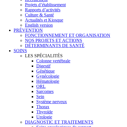
Projets d’établissement
Rapports d’activités
Culture & Santé
Actualités et Kiosque
English version
PRÉVENTION
FONCTIONNEMENT ET ORGANISATION
NOS PROJETS ET ACTIONS
DÉTERMINANTS DE SANTÉ
SOINS
LES SPÉCIALITÉS
Colonne vertébrale
Digestif
Génétique
Gynécologie
Hématologie
ORL
Sarcomes
Sein
Système nerveux
Thorax
Thyroïde
Urologie
DIAGNOSTIC ET TRAITEMENTS