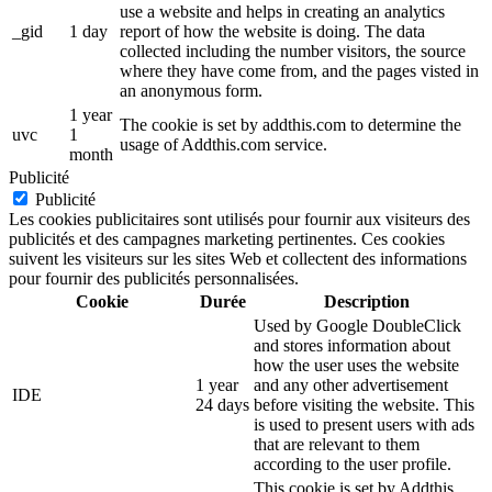
use a website and helps in creating an analytics
_gid
1 day
report of how the website is doing. The data
collected including the number visitors, the source
where they have come from, and the pages visted in
an anonymous form.
1 year
The cookie is set by addthis.com to determine the
uvc
1
usage of Addthis.com service.
month
Publicité
Publicité
Les cookies publicitaires sont utilisés pour fournir aux visiteurs des
publicités et des campagnes marketing pertinentes. Ces cookies
suivent les visiteurs sur les sites Web et collectent des informations
pour fournir des publicités personnalisées.
Cookie
Durée
Description
Used by Google DoubleClick
and stores information about
how the user uses the website
1 year
and any other advertisement
IDE
24 days
before visiting the website. This
is used to present users with ads
that are relevant to them
according to the user profile.
This cookie is set by Addthis.