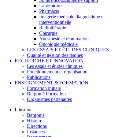
Soins oncologiques de support
Laboratoires
Pharmacie
Imagerie médicale diagnostique et
interventionnelle
Radiothérapie
Chirurgie
Anesthésie et réanimation
Oncologie médicale
LES ESSAIS ET ÉTUDES CLINIQUES
Qualité et gestion des risques
RECHERCHE ET INNOVATION
Les essais et études cliniques
Fonctionnement et organisation
Publications
ENSEIGNEMENT & FORMATION
Formation initiale
Bergonié Formation
Organismes partenaires
L'institut
Bergonié
Histoire
Directions
Instances