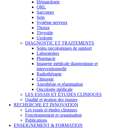
Hématologie
ORL
Sarcomes
Sein
Système nerveux
Thorax
Thyroïde
Urologie
DIAGNOSTIC ET TRAITEMENTS
Soins oncologiques de support
Laboratoires
Pharmacie
Imagerie médicale diagnostique et
interventionnelle
Radiothérapie
Chirurgie
Anesthésie et réanimation
Oncologie médicale
LES ESSAIS ET ÉTUDES CLINIQUES
Qualité et gestion des risques
RECHERCHE ET INNOVATION
Les essais et études cliniques
Fonctionnement et organisation
Publications
ENSEIGNEMENT & FORMATION