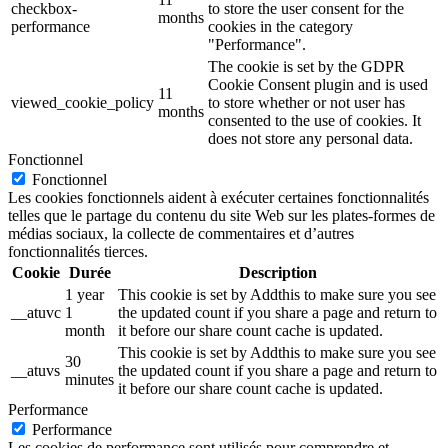
checkbox-
to store the user consent for the
months
performance
cookies in the category
"Performance".
The cookie is set by the GDPR
Cookie Consent plugin and is used
11
viewed_cookie_policy
to store whether or not user has
months
consented to the use of cookies. It
does not store any personal data.
Fonctionnel
Fonctionnel
Les cookies fonctionnels aident à exécuter certaines fonctionnalités
telles que le partage du contenu du site Web sur les plates-formes de
médias sociaux, la collecte de commentaires et d’autres
fonctionnalités tierces.
Cookie
Durée
Description
1 year
This cookie is set by Addthis to make sure you see
__atuvc
1
the updated count if you share a page and return to
month
it before our share count cache is updated.
This cookie is set by Addthis to make sure you see
30
__atuvs
the updated count if you share a page and return to
minutes
it before our share count cache is updated.
Performance
Performance
Les cookies de performance sont utilisés pour comprendre et