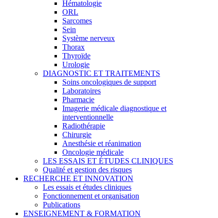
Hématologie
ORL
Sarcomes
Sein
Système nerveux
Thorax
Thyroïde
Urologie
DIAGNOSTIC ET TRAITEMENTS
Soins oncologiques de support
Laboratoires
Pharmacie
Imagerie médicale diagnostique et
interventionnelle
Radiothérapie
Chirurgie
Anesthésie et réanimation
Oncologie médicale
LES ESSAIS ET ÉTUDES CLINIQUES
Qualité et gestion des risques
RECHERCHE ET INNOVATION
Les essais et études cliniques
Fonctionnement et organisation
Publications
ENSEIGNEMENT & FORMATION