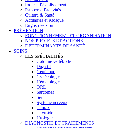
Projets d’établissement
Rapports d’activités
Culture & Santé
Actualités et Kiosque
English version
PRÉVENTION
FONCTIONNEMENT ET ORGANISATION
NOS PROJETS ET ACTIONS
DÉTERMINANTS DE SANTÉ
SOINS
LES SPÉCIALITÉS
Colonne vertébrale
Digestif
Génétique
Gynécologie
Hématologie
ORL
Sarcomes
Sein
Système nerveux
Thorax
Thyroïde
Urologie
DIAGNOSTIC ET TRAITEMENTS