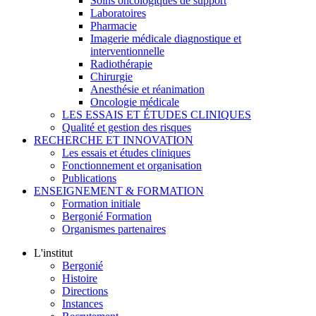
Soins oncologiques de support
Laboratoires
Pharmacie
Imagerie médicale diagnostique et
interventionnelle
Radiothérapie
Chirurgie
Anesthésie et réanimation
Oncologie médicale
LES ESSAIS ET ÉTUDES CLINIQUES
Qualité et gestion des risques
RECHERCHE ET INNOVATION
Les essais et études cliniques
Fonctionnement et organisation
Publications
ENSEIGNEMENT & FORMATION
Formation initiale
Bergonié Formation
Organismes partenaires
L'institut
Bergonié
Histoire
Directions
Instances