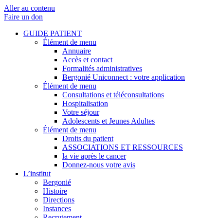
Aller au contenu
Faire un don
GUIDE PATIENT
Élément de menu
Annuaire
Accès et contact
Formalités administratives
Bergonié Uniconnect : votre application
Élément de menu
Consultations et téléconsultations
Hospitalisation
Votre séjour
Adolescents et Jeunes Adultes
Élément de menu
Droits du patient
ASSOCIATIONS ET RESSOURCES
la vie après le cancer
Donnez-nous votre avis
L’institut
Bergonié
Histoire
Directions
Instances
Recrutement