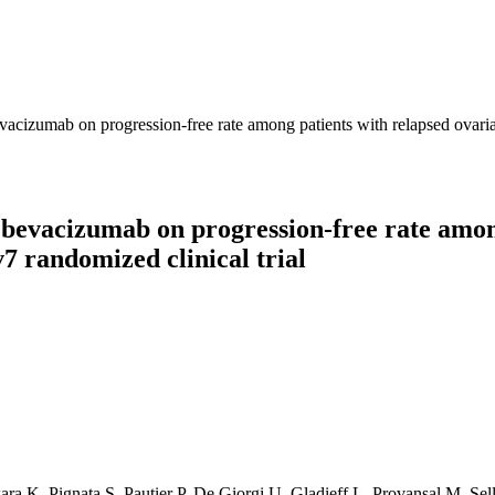
 bevacizumab on progression-free rate among patients with relapsed 
t bevacizumab on progression-free rate amon
randomized clinical trial
ra K, Pignata S, Pautier P, De Giorgi U, Gladieff L, Provansal M, Sel