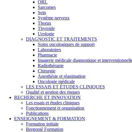
ORL
Sarcomes
Sein
Système nerveux
Thorax
Thyroïde
Urologie
DIAGNOSTIC ET TRAITEMENTS
Soins oncologiques de support
Laboratoires
Pharmacie
Imagerie médicale diagnostique et interventionnell
Radiothérapie
Chirurgie
Anesthésie et réanimation
Oncologie médicale
LES ESSAIS ET ÉTUDES CLINIQUES
Qualité et gestion des risques
RECHERCHE ET INNOVATION
Les essais et études cliniques
Fonctionnement et organisation
Publications
ENSEIGNEMENT & FORMATION
Formation initiale
Bergonié Formation