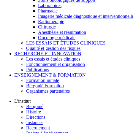
Soins oncologiques de support
Laboratoires
Pharmacie
Imagerie médicale diagnostique et interventionnell
Radiothérapie
Chirurgie
Anesthésie et réanimation
Oncologie médicale
LES ESSAIS ET ÉTUDES CLINIQUES
Qualité et gestion des risques
RECHERCHE ET INNOVATION
Les essais et études cliniques
Fonctionnement et organisation
Publications
ENSEIGNEMENT & FORMATION
Formation initiale
Bergonié Formation
Organismes partenaires
L'institut
Bergonié
Histoire
Directions
Instances
Recrutement