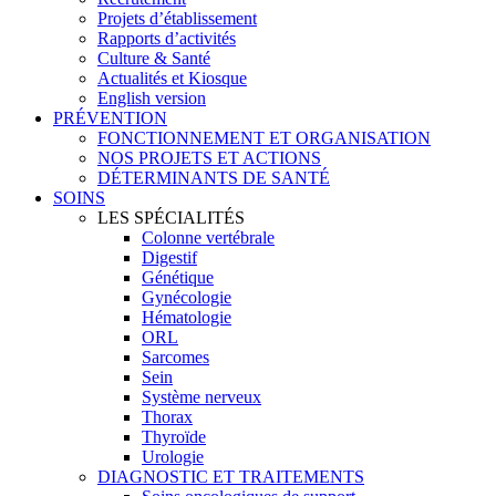
Projets d’établissement
Rapports d’activités
Culture & Santé
Actualités et Kiosque
English version
PRÉVENTION
FONCTIONNEMENT ET ORGANISATION
NOS PROJETS ET ACTIONS
DÉTERMINANTS DE SANTÉ
SOINS
LES SPÉCIALITÉS
Colonne vertébrale
Digestif
Génétique
Gynécologie
Hématologie
ORL
Sarcomes
Sein
Système nerveux
Thorax
Thyroïde
Urologie
DIAGNOSTIC ET TRAITEMENTS