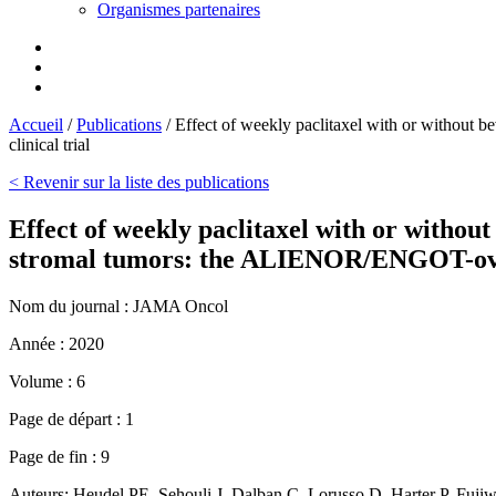
Organismes partenaires
Accueil
/
Publications
/
Effect of weekly paclitaxel with or without
clinical trial
< Revenir sur la liste des publications
Effect of weekly paclitaxel with or withou
stromal tumors: the ALIENOR/ENGOT-ov7 
Nom du journal :
JAMA Oncol
Année :
2020
Volume :
6
Page de départ :
1
Page de fin :
9
Auteurs:
Heudel PE, Sehouli J, Dalban C, Lorusso D, Harter P, Fujiwa