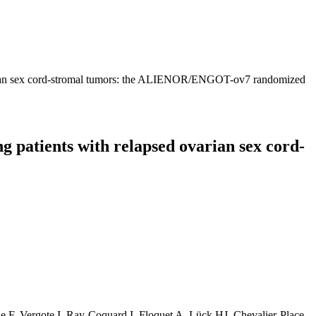
ovarian sex cord-stromal tumors: the ALIENOR/ENGOT-ov7 randomized
g patients with relapsed ovarian sex cord-
le F, Vergote I, Ray-Coquard I, Floquet A, Lück HJ, Chevalier-Place