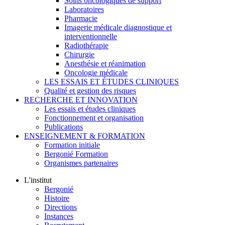
Soins oncologiques de support
Laboratoires
Pharmacie
Imagerie médicale diagnostique et
interventionnelle
Radiothérapie
Chirurgie
Anesthésie et réanimation
Oncologie médicale
LES ESSAIS ET ÉTUDES CLINIQUES
Qualité et gestion des risques
RECHERCHE ET INNOVATION
Les essais et études cliniques
Fonctionnement et organisation
Publications
ENSEIGNEMENT & FORMATION
Formation initiale
Bergonié Formation
Organismes partenaires
L'institut
Bergonié
Histoire
Directions
Instances