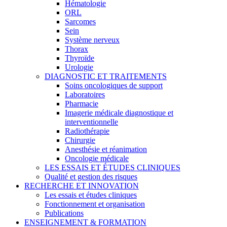
Hématologie
ORL
Sarcomes
Sein
Système nerveux
Thorax
Thyroïde
Urologie
DIAGNOSTIC ET TRAITEMENTS
Soins oncologiques de support
Laboratoires
Pharmacie
Imagerie médicale diagnostique et
interventionnelle
Radiothérapie
Chirurgie
Anesthésie et réanimation
Oncologie médicale
LES ESSAIS ET ÉTUDES CLINIQUES
Qualité et gestion des risques
RECHERCHE ET INNOVATION
Les essais et études cliniques
Fonctionnement et organisation
Publications
ENSEIGNEMENT & FORMATION