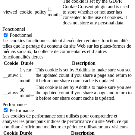
The cookie is set by the GDPR
Cookie Consent plugin and is used
11
viewed_cookie_policy
to store whether or not user has
months
consented to the use of cookies. It
does not store any personal data.
Fonctionnel
Fonctionnel
Les cookies fonctionnels aident à exécuter certaines fonctionnalités
telles que le partage du contenu du site Web sur les plates-formes de
médias sociaux, la collecte de commentaires et d’autres
fonctionnalités tierces.
Cookie
Durée
Description
1 year
This cookie is set by Addthis to make sure you see
__atuvc
1
the updated count if you share a page and return to
month
it before our share count cache is updated.
This cookie is set by Addthis to make sure you see
30
__atuvs
the updated count if you share a page and return to
minutes
it before our share count cache is updated.
Performance
Performance
Les cookies de performance sont utilisés pour comprendre et
analyser les principaux indices de performance du site Web, ce qui
contribue à offrir une meilleure expérience utilisateur aux visiteurs.
Cookie
Durée
Description