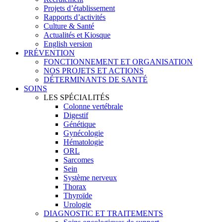
Projets d’établissement
Rapports d’activités
Culture & Santé
Actualités et Kiosque
English version
PRÉVENTION
FONCTIONNEMENT ET ORGANISATION
NOS PROJETS ET ACTIONS
DÉTERMINANTS DE SANTÉ
SOINS
LES SPÉCIALITÉS
Colonne vertébrale
Digestif
Génétique
Gynécologie
Hématologie
ORL
Sarcomes
Sein
Système nerveux
Thorax
Thyroïde
Urologie
DIAGNOSTIC ET TRAITEMENTS