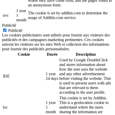
where they have come from, and the pages visted in
an anonymous form.
1 year
The cookie is set by addthis.com to determine the
uvc
1
usage of Addthis.com service.
month
Publicité
Publicité
Les cookies publicitaires sont utilisés pour fournir aux visiteurs des
publicités et des campagnes marketing pertinentes. Ces cookies
suivent les visiteurs sur les sites Web et collectent des informations
pour fournir des publicités personnalisées.
Cookie
Durée
Description
Used by Google DoubleClick
and stores information about
how the user uses the website
1 year
and any other advertisement
IDE
24 days
before visiting the website. This
is used to present users with ads
that are relevant to them
according to the user profile.
This cookie is set by Addthis.
1 year
This is a geolocation cookie to
loc
1
understand where the users
month
sharing the information are