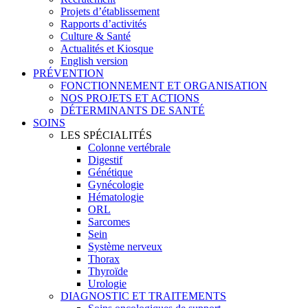
Projets d’établissement
Rapports d’activités
Culture & Santé
Actualités et Kiosque
English version
PRÉVENTION
FONCTIONNEMENT ET ORGANISATION
NOS PROJETS ET ACTIONS
DÉTERMINANTS DE SANTÉ
SOINS
LES SPÉCIALITÉS
Colonne vertébrale
Digestif
Génétique
Gynécologie
Hématologie
ORL
Sarcomes
Sein
Système nerveux
Thorax
Thyroïde
Urologie
DIAGNOSTIC ET TRAITEMENTS