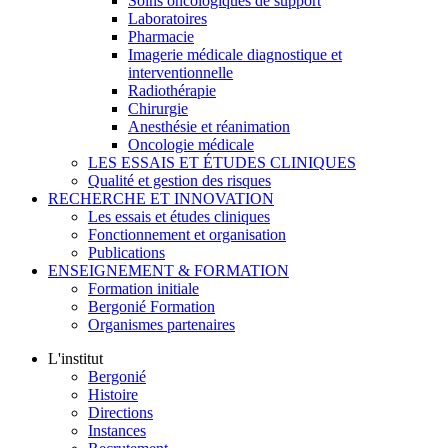
Soins oncologiques de support
Laboratoires
Pharmacie
Imagerie médicale diagnostique et
interventionnelle
Radiothérapie
Chirurgie
Anesthésie et réanimation
Oncologie médicale
LES ESSAIS ET ÉTUDES CLINIQUES
Qualité et gestion des risques
RECHERCHE ET INNOVATION
Les essais et études cliniques
Fonctionnement et organisation
Publications
ENSEIGNEMENT & FORMATION
Formation initiale
Bergonié Formation
Organismes partenaires
L'institut
Bergonié
Histoire
Directions
Instances