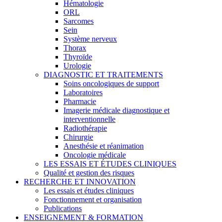
Hématologie
ORL
Sarcomes
Sein
Système nerveux
Thorax
Thyroïde
Urologie
DIAGNOSTIC ET TRAITEMENTS
Soins oncologiques de support
Laboratoires
Pharmacie
Imagerie médicale diagnostique et
interventionnelle
Radiothérapie
Chirurgie
Anesthésie et réanimation
Oncologie médicale
LES ESSAIS ET ÉTUDES CLINIQUES
Qualité et gestion des risques
RECHERCHE ET INNOVATION
Les essais et études cliniques
Fonctionnement et organisation
Publications
ENSEIGNEMENT & FORMATION