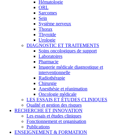
Hématologie
ORL
Sarcomes
Sein
Système nerveux
Thorax
Thyroïde
Urologie
DIAGNOSTIC ET TRAITEMENTS
Soins oncologiques de support
Laboratoires
Pharmacie
Imagerie médicale diagnostique et
interventionnelle
Radiothérapie
Chirurgie
Anesthésie et réanimation
Oncologie médicale
LES ESSAIS ET ÉTUDES CLINIQUES
Qualité et gestion des risques
RECHERCHE ET INNOVATION
Les essais et études cliniques
Fonctionnement et organisation
Publications
ENSEIGNEMENT & FORMATION