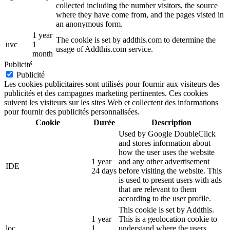
collected including the number visitors, the source
where they have come from, and the pages visted in
an anonymous form.
1 year
The cookie is set by addthis.com to determine the
uvc
1
usage of Addthis.com service.
month
Publicité
Publicité
Les cookies publicitaires sont utilisés pour fournir aux visiteurs des
publicités et des campagnes marketing pertinentes. Ces cookies
suivent les visiteurs sur les sites Web et collectent des informations
pour fournir des publicités personnalisées.
Cookie
Durée
Description
Used by Google DoubleClick
and stores information about
how the user uses the website
1 year
and any other advertisement
IDE
24 days
before visiting the website. This
is used to present users with ads
that are relevant to them
according to the user profile.
This cookie is set by Addthis.
1 year
This is a geolocation cookie to
loc
1
understand where the users