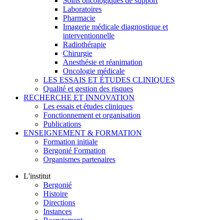
Soins oncologiques de support
Laboratoires
Pharmacie
Imagerie médicale diagnostique et
interventionnelle
Radiothérapie
Chirurgie
Anesthésie et réanimation
Oncologie médicale
LES ESSAIS ET ÉTUDES CLINIQUES
Qualité et gestion des risques
RECHERCHE ET INNOVATION
Les essais et études cliniques
Fonctionnement et organisation
Publications
ENSEIGNEMENT & FORMATION
Formation initiale
Bergonié Formation
Organismes partenaires
L'institut
Bergonié
Histoire
Directions
Instances