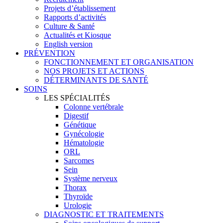
Projets d’établissement
Rapports d’activités
Culture & Santé
Actualités et Kiosque
English version
PRÉVENTION
FONCTIONNEMENT ET ORGANISATION
NOS PROJETS ET ACTIONS
DÉTERMINANTS DE SANTÉ
SOINS
LES SPÉCIALITÉS
Colonne vertébrale
Digestif
Génétique
Gynécologie
Hématologie
ORL
Sarcomes
Sein
Système nerveux
Thorax
Thyroïde
Urologie
DIAGNOSTIC ET TRAITEMENTS