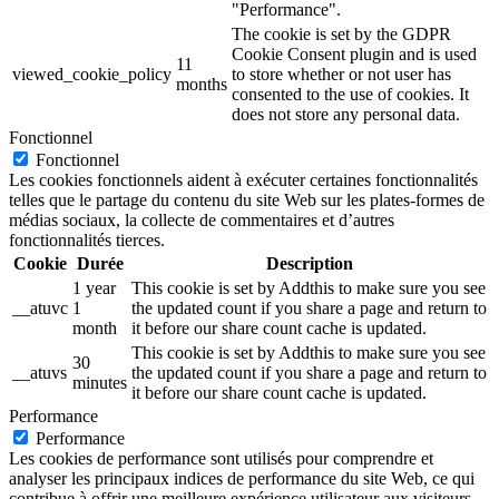
"Performance".
The cookie is set by the GDPR
Cookie Consent plugin and is used
11
viewed_cookie_policy
to store whether or not user has
months
consented to the use of cookies. It
does not store any personal data.
Fonctionnel
Fonctionnel
Les cookies fonctionnels aident à exécuter certaines fonctionnalités
telles que le partage du contenu du site Web sur les plates-formes de
médias sociaux, la collecte de commentaires et d’autres
fonctionnalités tierces.
Cookie
Durée
Description
1 year
This cookie is set by Addthis to make sure you see
__atuvc
1
the updated count if you share a page and return to
month
it before our share count cache is updated.
This cookie is set by Addthis to make sure you see
30
__atuvs
the updated count if you share a page and return to
minutes
it before our share count cache is updated.
Performance
Performance
Les cookies de performance sont utilisés pour comprendre et
analyser les principaux indices de performance du site Web, ce qui
contribue à offrir une meilleure expérience utilisateur aux visiteurs.