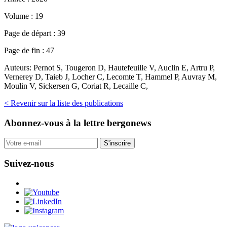
Volume :
19
Page de départ :
39
Page de fin :
47
Auteurs:
Pernot S, Tougeron D, Hautefeuille V, Auclin E, Artru P,
Vernerey D, Taieb J, Locher C, Lecomte T, Hammel P, Auvray M,
Moulin V, Sickersen G, Coriat R, Lecaille C,
< Revenir sur la liste des publications
Abonnez-vous
à la lettre bergonews
S'inscrire
Suivez-nous