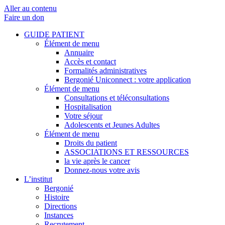
Aller au contenu
Faire un don
GUIDE PATIENT
Élément de menu
Annuaire
Accès et contact
Formalités administratives
Bergonié Uniconnect : votre application
Élément de menu
Consultations et téléconsultations
Hospitalisation
Votre séjour
Adolescents et Jeunes Adultes
Élément de menu
Droits du patient
ASSOCIATIONS ET RESSOURCES
la vie après le cancer
Donnez-nous votre avis
L’institut
Bergonié
Histoire
Directions
Instances
Recrutement