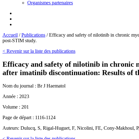
Organismes partenaires
Accueil
/
Publications
/
Efficacy and safety of nilotinib in chronic my
post-STIM study.
< Revenir sur la liste des publications
Efficacy and safety of nilotinib in chronic
after imatinib discontinuation: Results of
Nom du journal :
Br J Haematol
Année :
2023
Volume :
201
Page de départ :
1116-1124
Auteurs:
Dulucq, S, Rigal-Huguet, F, Nicolini, FE, Cony-Makhoul, P
< Revenir sur la liste des publications