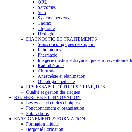
ORL
Sarcomes
Sein
Système nerveux
Thorax
Thyroïde
Urologie
DIAGNOSTIC ET TRAITEMENTS
Soins oncologiques de support
Laboratoires
Pharmacie
Imagerie médicale diagnostique et interventionnell
Radiothérapie
Chirurgie
Anesthésie et réanimation
Oncologie médicale
LES ESSAIS ET ÉTUDES CLINIQUES
Qualité et gestion des risques
RECHERCHE ET INNOVATION
Les essais et études cliniques
Fonctionnement et organisation
Publications
ENSEIGNEMENT & FORMATION
Formation initiale
Bergonié Formation