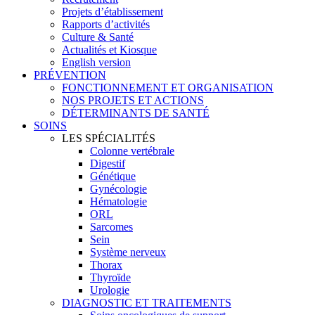
Projets d’établissement
Rapports d’activités
Culture & Santé
Actualités et Kiosque
English version
PRÉVENTION
FONCTIONNEMENT ET ORGANISATION
NOS PROJETS ET ACTIONS
DÉTERMINANTS DE SANTÉ
SOINS
LES SPÉCIALITÉS
Colonne vertébrale
Digestif
Génétique
Gynécologie
Hématologie
ORL
Sarcomes
Sein
Système nerveux
Thorax
Thyroïde
Urologie
DIAGNOSTIC ET TRAITEMENTS