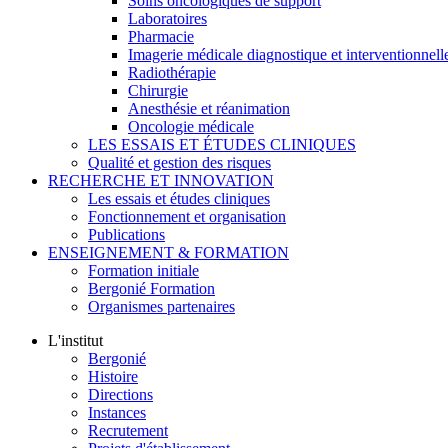
Soins oncologiques de support
Laboratoires
Pharmacie
Imagerie médicale diagnostique et interventionnell
Radiothérapie
Chirurgie
Anesthésie et réanimation
Oncologie médicale
LES ESSAIS ET ÉTUDES CLINIQUES
Qualité et gestion des risques
RECHERCHE ET INNOVATION
Les essais et études cliniques
Fonctionnement et organisation
Publications
ENSEIGNEMENT & FORMATION
Formation initiale
Bergonié Formation
Organismes partenaires
L'institut
Bergonié
Histoire
Directions
Instances
Recrutement