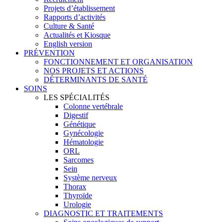
Projets d’établissement
Rapports d’activités
Culture & Santé
Actualités et Kiosque
English version
PRÉVENTION
FONCTIONNEMENT ET ORGANISATION
NOS PROJETS ET ACTIONS
DÉTERMINANTS DE SANTÉ
SOINS
LES SPÉCIALITÉS
Colonne vertébrale
Digestif
Génétique
Gynécologie
Hématologie
ORL
Sarcomes
Sein
Système nerveux
Thorax
Thyroïde
Urologie
DIAGNOSTIC ET TRAITEMENTS