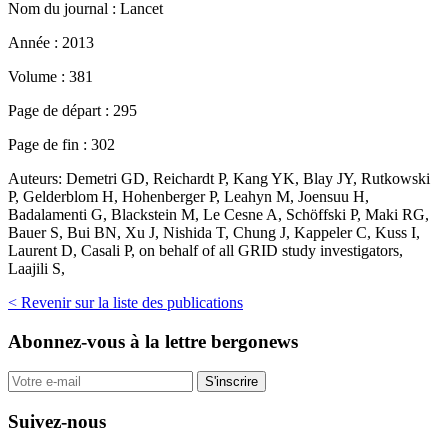
Nom du journal :
Lancet
Année :
2013
Volume :
381
Page de départ :
295
Page de fin :
302
Auteurs:
Demetri GD, Reichardt P, Kang YK, Blay JY, Rutkowski
P, Gelderblom H, Hohenberger P, Leahyn M, Joensuu H,
Badalamenti G, Blackstein M, Le Cesne A, Schöffski P, Maki RG,
Bauer S, Bui BN, Xu J, Nishida T, Chung J, Kappeler C, Kuss I,
Laurent D, Casali P, on behalf of all GRID study investigators,
Laajili S,
< Revenir sur la liste des publications
Abonnez-vous
à la lettre bergonews
S'inscrire
Suivez-nous