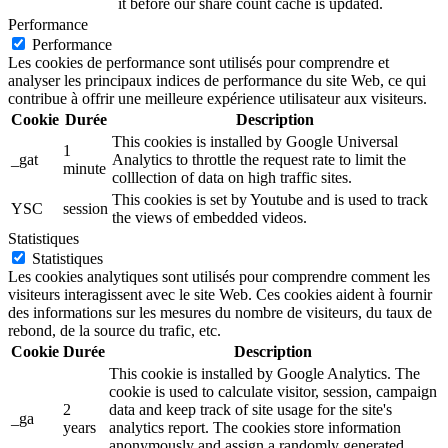
it before our share count cache is updated.
Performance
Performance
Les cookies de performance sont utilisés pour comprendre et
analyser les principaux indices de performance du site Web, ce qui
contribue à offrir une meilleure expérience utilisateur aux visiteurs.
Cookie
Durée
Description
This cookies is installed by Google Universal
1
_gat
Analytics to throttle the request rate to limit the
minute
colllection of data on high traffic sites.
This cookies is set by Youtube and is used to track
YSC
session
the views of embedded videos.
Statistiques
Statistiques
Les cookies analytiques sont utilisés pour comprendre comment les
visiteurs interagissent avec le site Web. Ces cookies aident à fournir
des informations sur les mesures du nombre de visiteurs, du taux de
rebond, de la source du trafic, etc.
Cookie
Durée
Description
This cookie is installed by Google Analytics. The
cookie is used to calculate visitor, session, campaign
2
data and keep track of site usage for the site's
_ga
years
analytics report. The cookies store information
anonymously and assign a randomly generated