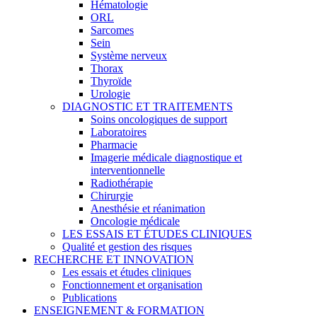
Hématologie
ORL
Sarcomes
Sein
Système nerveux
Thorax
Thyroïde
Urologie
DIAGNOSTIC ET TRAITEMENTS
Soins oncologiques de support
Laboratoires
Pharmacie
Imagerie médicale diagnostique et
interventionnelle
Radiothérapie
Chirurgie
Anesthésie et réanimation
Oncologie médicale
LES ESSAIS ET ÉTUDES CLINIQUES
Qualité et gestion des risques
RECHERCHE ET INNOVATION
Les essais et études cliniques
Fonctionnement et organisation
Publications
ENSEIGNEMENT & FORMATION