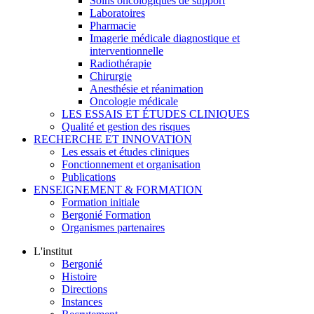
Soins oncologiques de support
Laboratoires
Pharmacie
Imagerie médicale diagnostique et
interventionnelle
Radiothérapie
Chirurgie
Anesthésie et réanimation
Oncologie médicale
LES ESSAIS ET ÉTUDES CLINIQUES
Qualité et gestion des risques
RECHERCHE ET INNOVATION
Les essais et études cliniques
Fonctionnement et organisation
Publications
ENSEIGNEMENT & FORMATION
Formation initiale
Bergonié Formation
Organismes partenaires
L'institut
Bergonié
Histoire
Directions
Instances