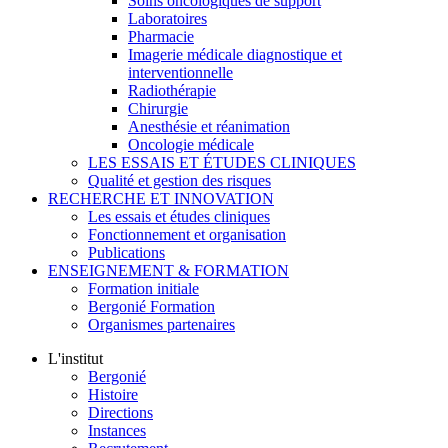
Soins oncologiques de support
Laboratoires
Pharmacie
Imagerie médicale diagnostique et
interventionnelle
Radiothérapie
Chirurgie
Anesthésie et réanimation
Oncologie médicale
LES ESSAIS ET ÉTUDES CLINIQUES
Qualité et gestion des risques
RECHERCHE ET INNOVATION
Les essais et études cliniques
Fonctionnement et organisation
Publications
ENSEIGNEMENT & FORMATION
Formation initiale
Bergonié Formation
Organismes partenaires
L'institut
Bergonié
Histoire
Directions
Instances