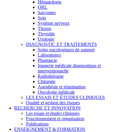
Hématologie
ORL
Sarcomes
Sein
Système nerveux
Thorax
Thyroïde
Urologie
DIAGNOSTIC ET TRAITEMENTS
Soins oncologiques de support
Laboratoires
Pharmacie
Imagerie médicale diagnostique et
interventionnelle
Radiothérapie
Chirurgie
Anesthésie et réanimation
Oncologie médicale
LES ESSAIS ET ÉTUDES CLINIQUES
Qualité et gestion des risques
RECHERCHE ET INNOVATION
Les essais et études cliniques
Fonctionnement et organisation
Publications
ENSEIGNEMENT & FORMATION