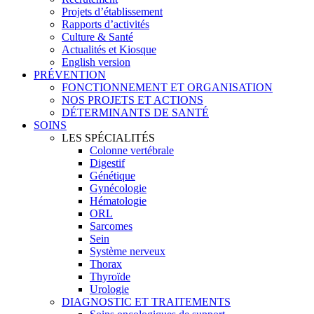
Projets d’établissement
Rapports d’activités
Culture & Santé
Actualités et Kiosque
English version
PRÉVENTION
FONCTIONNEMENT ET ORGANISATION
NOS PROJETS ET ACTIONS
DÉTERMINANTS DE SANTÉ
SOINS
LES SPÉCIALITÉS
Colonne vertébrale
Digestif
Génétique
Gynécologie
Hématologie
ORL
Sarcomes
Sein
Système nerveux
Thorax
Thyroïde
Urologie
DIAGNOSTIC ET TRAITEMENTS