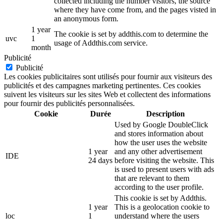
collected including the number visitors, the source
where they have come from, and the pages visted in
an anonymous form.
1 year
The cookie is set by addthis.com to determine the
uvc
1
usage of Addthis.com service.
month
Publicité
Publicité
Les cookies publicitaires sont utilisés pour fournir aux visiteurs des
publicités et des campagnes marketing pertinentes. Ces cookies
suivent les visiteurs sur les sites Web et collectent des informations
pour fournir des publicités personnalisées.
Cookie
Durée
Description
Used by Google DoubleClick
and stores information about
how the user uses the website
1 year
and any other advertisement
IDE
24 days
before visiting the website. This
is used to present users with ads
that are relevant to them
according to the user profile.
This cookie is set by Addthis.
1 year
This is a geolocation cookie to
loc
1
understand where the users