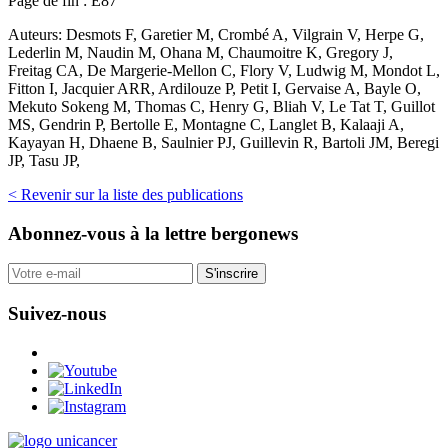
Page de fin :
E87
Auteurs:
Desmots F, Garetier M, Crombé A, Vilgrain V, Herpe G,
Lederlin M, Naudin M, Ohana M, Chaumoitre K, Gregory J,
Freitag CA, De Margerie-Mellon C, Flory V, Ludwig M, Mondot L,
Fitton I, Jacquier ARR, Ardilouze P, Petit I, Gervaise A, Bayle O,
Mekuto Sokeng M, Thomas C, Henry G, Bliah V, Le Tat T, Guillot
MS, Gendrin P, Bertolle E, Montagne C, Langlet B, Kalaaji A,
Kayayan H, Dhaene B, Saulnier PJ, Guillevin R, Bartoli JM, Beregi
JP, Tasu JP,
< Revenir sur la liste des publications
Abonnez-vous
à la lettre bergonews
S'inscrire
Suivez-nous