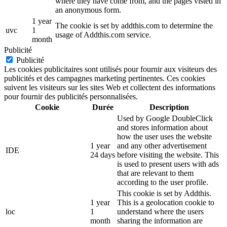
where they have come from, and the pages visted in
an anonymous form.
1 year
The cookie is set by addthis.com to determine the
uvc
1
usage of Addthis.com service.
month
Publicité
Publicité
Les cookies publicitaires sont utilisés pour fournir aux visiteurs des
publicités et des campagnes marketing pertinentes. Ces cookies
suivent les visiteurs sur les sites Web et collectent des informations
pour fournir des publicités personnalisées.
Cookie
Durée
Description
Used by Google DoubleClick
and stores information about
how the user uses the website
1 year
and any other advertisement
IDE
24 days
before visiting the website. This
is used to present users with ads
that are relevant to them
according to the user profile.
This cookie is set by Addthis.
1 year
This is a geolocation cookie to
loc
1
understand where the users
month
sharing the information are