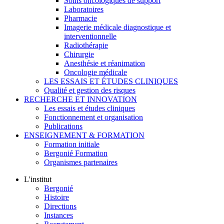
Soins oncologiques de support
Laboratoires
Pharmacie
Imagerie médicale diagnostique et
interventionnelle
Radiothérapie
Chirurgie
Anesthésie et réanimation
Oncologie médicale
LES ESSAIS ET ÉTUDES CLINIQUES
Qualité et gestion des risques
RECHERCHE ET INNOVATION
Les essais et études cliniques
Fonctionnement et organisation
Publications
ENSEIGNEMENT & FORMATION
Formation initiale
Bergonié Formation
Organismes partenaires
L'institut
Bergonié
Histoire
Directions
Instances