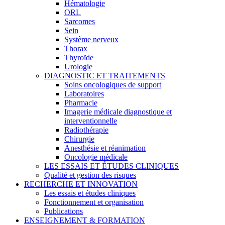
Hématologie
ORL
Sarcomes
Sein
Système nerveux
Thorax
Thyroïde
Urologie
DIAGNOSTIC ET TRAITEMENTS
Soins oncologiques de support
Laboratoires
Pharmacie
Imagerie médicale diagnostique et
interventionnelle
Radiothérapie
Chirurgie
Anesthésie et réanimation
Oncologie médicale
LES ESSAIS ET ÉTUDES CLINIQUES
Qualité et gestion des risques
RECHERCHE ET INNOVATION
Les essais et études cliniques
Fonctionnement et organisation
Publications
ENSEIGNEMENT & FORMATION