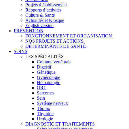
Projets d’établissement
Rapports d’activités
Culture & Santé
Actualités et Kiosque
English version
PRÉVENTION
FONCTIONNEMENT ET ORGANISATION
NOS PROJETS ET ACTIONS
DÉTERMINANTS DE SANTÉ
SOINS
LES SPÉCIALITÉS
Colonne vertébrale
Digestif
Génétique
Gynécologie
Hématologie
ORL
Sarcomes
Sein
Système nerveux
Thorax
Thyroïde
Urologie
DIAGNOSTIC ET TRAITEMENTS