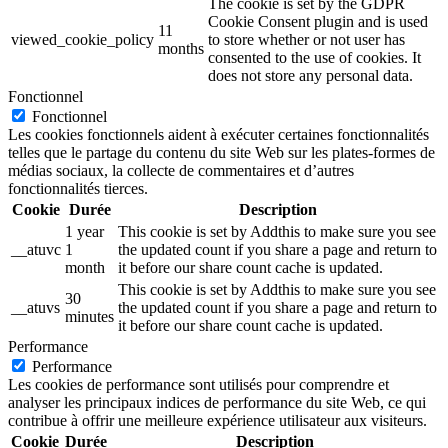
The cookie is set by the GDPR
Cookie Consent plugin and is used
11
viewed_cookie_policy
to store whether or not user has
months
consented to the use of cookies. It
does not store any personal data.
Fonctionnel
Fonctionnel
Les cookies fonctionnels aident à exécuter certaines fonctionnalités
telles que le partage du contenu du site Web sur les plates-formes de
médias sociaux, la collecte de commentaires et d’autres
fonctionnalités tierces.
Cookie
Durée
Description
1 year
This cookie is set by Addthis to make sure you see
__atuvc
1
the updated count if you share a page and return to
month
it before our share count cache is updated.
This cookie is set by Addthis to make sure you see
30
__atuvs
the updated count if you share a page and return to
minutes
it before our share count cache is updated.
Performance
Performance
Les cookies de performance sont utilisés pour comprendre et
analyser les principaux indices de performance du site Web, ce qui
contribue à offrir une meilleure expérience utilisateur aux visiteurs.
Cookie
Durée
Description