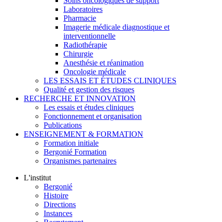
Soins oncologiques de support
Laboratoires
Pharmacie
Imagerie médicale diagnostique et
interventionnelle
Radiothérapie
Chirurgie
Anesthésie et réanimation
Oncologie médicale
LES ESSAIS ET ÉTUDES CLINIQUES
Qualité et gestion des risques
RECHERCHE ET INNOVATION
Les essais et études cliniques
Fonctionnement et organisation
Publications
ENSEIGNEMENT & FORMATION
Formation initiale
Bergonié Formation
Organismes partenaires
L'institut
Bergonié
Histoire
Directions
Instances