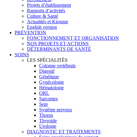
Projets d’établissement
Rapports d’activités
Culture & Santé
Actualités et Kiosque
English version
PRÉVENTION
FONCTIONNEMENT ET ORGANISATION
NOS PROJETS ET ACTIONS
DÉTERMINANTS DE SANTÉ
SOINS
LES SPÉCIALITÉS
Colonne vertébrale
Digestif
Génétique
Gynécologie
Hématologie
ORL
Sarcomes
Sein
Système nerveux
Thorax
Thyroïde
Urologie
DIAGNOSTIC ET TRAITEMENTS