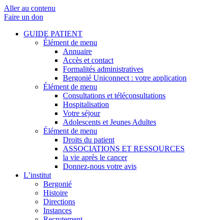
Aller au contenu
Faire un don
GUIDE PATIENT
Élément de menu
Annuaire
Accès et contact
Formalités administratives
Bergonié Uniconnect : votre application
Élément de menu
Consultations et téléconsultations
Hospitalisation
Votre séjour
Adolescents et Jeunes Adultes
Élément de menu
Droits du patient
ASSOCIATIONS ET RESSOURCES
la vie après le cancer
Donnez-nous votre avis
L’institut
Bergonié
Histoire
Directions
Instances
Recrutement