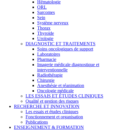
Hématologie
ORL
Sarcomes
Sein
Système nerveux
Thorax
Thyroïde
Urologie
DIAGNOSTIC ET TRAITEMENTS
Soins oncologiques de support
Laboratoires
Pharmacie
Imagerie médicale diagnostique et
interventionnelle
Radiothérapie
Chirurgie
Anesthésie et réanimation
Oncologie médicale
LES ESSAIS ET ÉTUDES CLINIQUES
Qualité et gestion des risques
RECHERCHE ET INNOVATION
Les essais et études cliniques
Fonctionnement et organisation
Publications
ENSEIGNEMENT & FORMATION