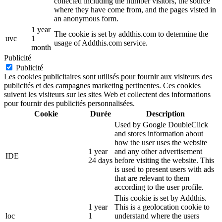
collected including the number visitors, the source
where they have come from, and the pages visted in
an anonymous form.
1 year
The cookie is set by addthis.com to determine the
uvc
1
usage of Addthis.com service.
month
Publicité
Publicité
Les cookies publicitaires sont utilisés pour fournir aux visiteurs des
publicités et des campagnes marketing pertinentes. Ces cookies
suivent les visiteurs sur les sites Web et collectent des informations
pour fournir des publicités personnalisées.
Cookie
Durée
Description
Used by Google DoubleClick
and stores information about
how the user uses the website
1 year
and any other advertisement
IDE
24 days
before visiting the website. This
is used to present users with ads
that are relevant to them
according to the user profile.
This cookie is set by Addthis.
1 year
This is a geolocation cookie to
loc
1
understand where the users