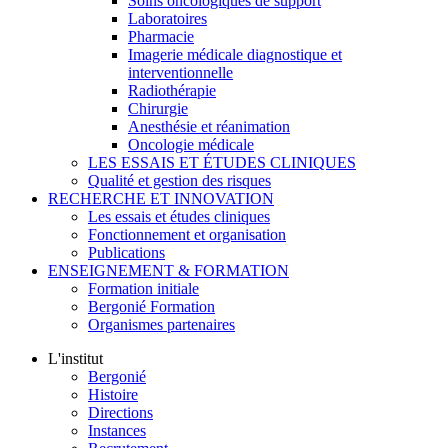
Soins oncologiques de support
Laboratoires
Pharmacie
Imagerie médicale diagnostique et
interventionnelle
Radiothérapie
Chirurgie
Anesthésie et réanimation
Oncologie médicale
LES ESSAIS ET ÉTUDES CLINIQUES
Qualité et gestion des risques
RECHERCHE ET INNOVATION
Les essais et études cliniques
Fonctionnement et organisation
Publications
ENSEIGNEMENT & FORMATION
Formation initiale
Bergonié Formation
Organismes partenaires
L'institut
Bergonié
Histoire
Directions
Instances