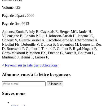
Volume :
25
Page de départ :
6606
Page de fin :
6613
Auteurs:
Zunic P, Joly B, Cayssials E, Berger MG, Jardel H,
Villemagne B, Lenain P, Liu J, Johnson-Ansah H, Ianotto JC,
Coiteux V, Guerci-Bresler A, Escoffre-Barbe M, Charbonnier A,
Nicolini FE, Dubruille V, Dulucq S, Gardembas M, Legros L, Réa
D, Rousselot P, Guilhot J, Turlure P, Guilhot F, Rigal-Huguet F,
Cony-Makhoul P, Mahon FX, Etienne G, Varet B, Boureau L,
Martiniuc J, Henni T, Larosa F,
< Revenir sur la liste des publications
Abonnez-vous
à la lettre bergonews
S'inscrire
Suivez-nous