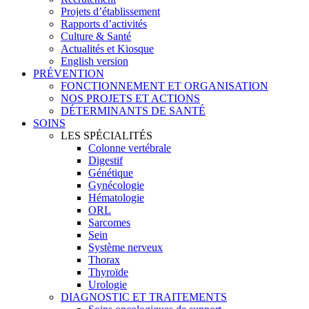
Projets d’établissement
Rapports d’activités
Culture & Santé
Actualités et Kiosque
English version
PRÉVENTION
FONCTIONNEMENT ET ORGANISATION
NOS PROJETS ET ACTIONS
DÉTERMINANTS DE SANTÉ
SOINS
LES SPÉCIALITÉS
Colonne vertébrale
Digestif
Génétique
Gynécologie
Hématologie
ORL
Sarcomes
Sein
Système nerveux
Thorax
Thyroïde
Urologie
DIAGNOSTIC ET TRAITEMENTS