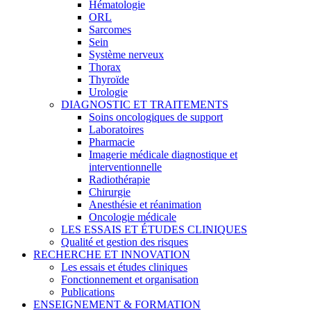
Hématologie
ORL
Sarcomes
Sein
Système nerveux
Thorax
Thyroïde
Urologie
DIAGNOSTIC ET TRAITEMENTS
Soins oncologiques de support
Laboratoires
Pharmacie
Imagerie médicale diagnostique et
interventionnelle
Radiothérapie
Chirurgie
Anesthésie et réanimation
Oncologie médicale
LES ESSAIS ET ÉTUDES CLINIQUES
Qualité et gestion des risques
RECHERCHE ET INNOVATION
Les essais et études cliniques
Fonctionnement et organisation
Publications
ENSEIGNEMENT & FORMATION