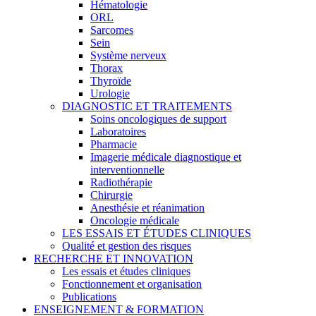
Hématologie
ORL
Sarcomes
Sein
Système nerveux
Thorax
Thyroïde
Urologie
DIAGNOSTIC ET TRAITEMENTS
Soins oncologiques de support
Laboratoires
Pharmacie
Imagerie médicale diagnostique et
interventionnelle
Radiothérapie
Chirurgie
Anesthésie et réanimation
Oncologie médicale
LES ESSAIS ET ÉTUDES CLINIQUES
Qualité et gestion des risques
RECHERCHE ET INNOVATION
Les essais et études cliniques
Fonctionnement et organisation
Publications
ENSEIGNEMENT & FORMATION