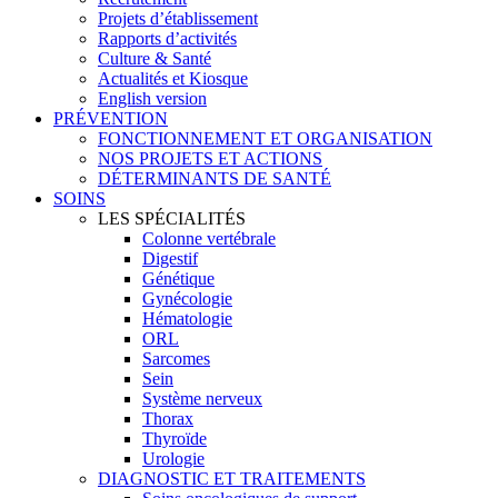
Projets d’établissement
Rapports d’activités
Culture & Santé
Actualités et Kiosque
English version
PRÉVENTION
FONCTIONNEMENT ET ORGANISATION
NOS PROJETS ET ACTIONS
DÉTERMINANTS DE SANTÉ
SOINS
LES SPÉCIALITÉS
Colonne vertébrale
Digestif
Génétique
Gynécologie
Hématologie
ORL
Sarcomes
Sein
Système nerveux
Thorax
Thyroïde
Urologie
DIAGNOSTIC ET TRAITEMENTS