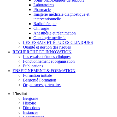
Soins oncologiques de support
Laboratoires
Pharmacie
Imagerie médicale diagnostique et
interventionnelle
Radiothérapie
Chirurgie
Anesthésie et réanimation
Oncologie médicale
LES ESSAIS ET ÉTUDES CLINIQUES
Qualité et gestion des risques
RECHERCHE ET INNOVATION
Les essais et études cliniques
Fonctionnement et organisation
Publications
ENSEIGNEMENT & FORMATION
Formation initiale
Bergonié Formation
Organismes partenaires
L'institut
Bergonié
Histoire
Directions
Instances