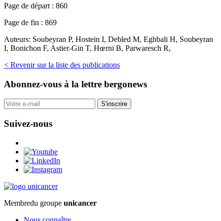
Page de départ :
860
Page de fin :
869
Auteurs:
Soubeyran P, Hostein I, Debled M, Eghbali H, Soubeyran
I, Bonichon F, Astier-Gin T, Hœrni B, Parwaresch R,
< Revenir sur la liste des publications
Abonnez-vous
à la lettre bergonews
S'inscrire
Suivez-nous
Membre
du groupe
unicancer
Nous connaître