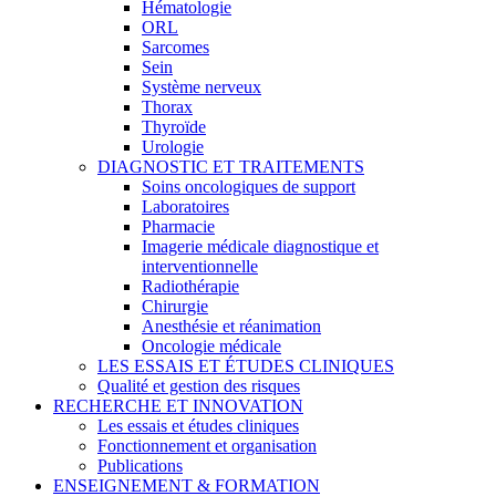
Hématologie
ORL
Sarcomes
Sein
Système nerveux
Thorax
Thyroïde
Urologie
DIAGNOSTIC ET TRAITEMENTS
Soins oncologiques de support
Laboratoires
Pharmacie
Imagerie médicale diagnostique et
interventionnelle
Radiothérapie
Chirurgie
Anesthésie et réanimation
Oncologie médicale
LES ESSAIS ET ÉTUDES CLINIQUES
Qualité et gestion des risques
RECHERCHE ET INNOVATION
Les essais et études cliniques
Fonctionnement et organisation
Publications
ENSEIGNEMENT & FORMATION