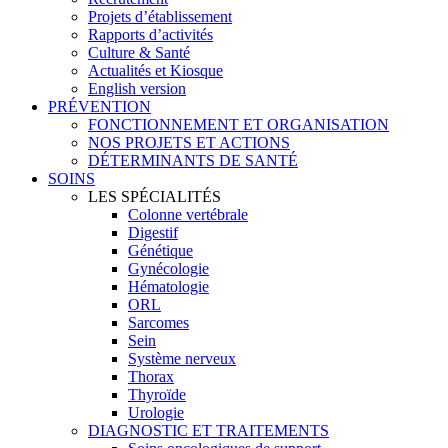
Projets d’établissement
Rapports d’activités
Culture & Santé
Actualités et Kiosque
English version
PRÉVENTION
FONCTIONNEMENT ET ORGANISATION
NOS PROJETS ET ACTIONS
DÉTERMINANTS DE SANTÉ
SOINS
LES SPÉCIALITÉS
Colonne vertébrale
Digestif
Génétique
Gynécologie
Hématologie
ORL
Sarcomes
Sein
Système nerveux
Thorax
Thyroïde
Urologie
DIAGNOSTIC ET TRAITEMENTS