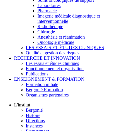
Soins oncologiques de support
Laboratoires
Pharmacie
Imagerie médicale diagnostique et
interventionnelle
Radiothérapie
Chirurgie
Anesthésie et réanimation
Oncologie médicale
LES ESSAIS ET ÉTUDES CLINIQUES
Qualité et gestion des risques
RECHERCHE ET INNOVATION
Les essais et études cliniques
Fonctionnement et organisation
Publications
ENSEIGNEMENT & FORMATION
Formation initiale
Bergonié Formation
Organismes partenaires
L'institut
Bergonié
Histoire
Directions
Instances