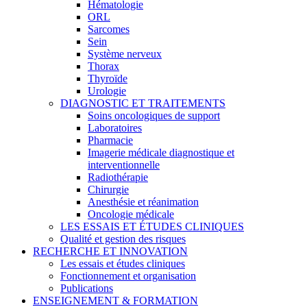
Hématologie
ORL
Sarcomes
Sein
Système nerveux
Thorax
Thyroïde
Urologie
DIAGNOSTIC ET TRAITEMENTS
Soins oncologiques de support
Laboratoires
Pharmacie
Imagerie médicale diagnostique et
interventionnelle
Radiothérapie
Chirurgie
Anesthésie et réanimation
Oncologie médicale
LES ESSAIS ET ÉTUDES CLINIQUES
Qualité et gestion des risques
RECHERCHE ET INNOVATION
Les essais et études cliniques
Fonctionnement et organisation
Publications
ENSEIGNEMENT & FORMATION