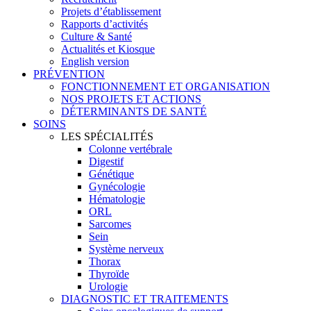
Projets d’établissement
Rapports d’activités
Culture & Santé
Actualités et Kiosque
English version
PRÉVENTION
FONCTIONNEMENT ET ORGANISATION
NOS PROJETS ET ACTIONS
DÉTERMINANTS DE SANTÉ
SOINS
LES SPÉCIALITÉS
Colonne vertébrale
Digestif
Génétique
Gynécologie
Hématologie
ORL
Sarcomes
Sein
Système nerveux
Thorax
Thyroïde
Urologie
DIAGNOSTIC ET TRAITEMENTS