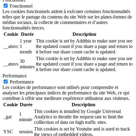
Fonctionnel
Les cookies fonctionnels aident à exécuter certaines fonctionnalités
telles que le partage du contenu du site Web sur les plates-formes de
médias sociaux, la collecte de commentaires et d’autres
fonctionnalités tierces.
Cookie
Durée
Description
1 year
This cookie is set by Addthis to make sure you see
__atuvc
1
the updated count if you share a page and return to
month
it before our share count cache is updated.
This cookie is set by Addthis to make sure you see
30
__atuvs
the updated count if you share a page and return to
minutes
it before our share count cache is updated.
Performance
Performance
Les cookies de performance sont utilisés pour comprendre et
analyser les principaux indices de performance du site Web, ce qui
contribue à offrir une meilleure expérience utilisateur aux visiteurs.
Cookie
Durée
Description
This cookies is installed by Google Universal
1
_gat
Analytics to throttle the request rate to limit the
minute
colllection of data on high traffic sites.
This cookies is set by Youtube and is used to track
YSC
session
the views of embedded videos.