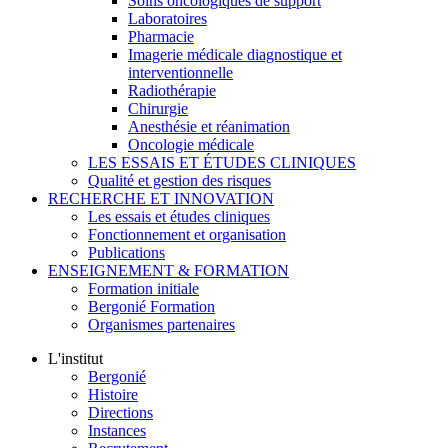
Soins oncologiques de support
Laboratoires
Pharmacie
Imagerie médicale diagnostique et
interventionnelle
Radiothérapie
Chirurgie
Anesthésie et réanimation
Oncologie médicale
LES ESSAIS ET ÉTUDES CLINIQUES
Qualité et gestion des risques
RECHERCHE ET INNOVATION
Les essais et études cliniques
Fonctionnement et organisation
Publications
ENSEIGNEMENT & FORMATION
Formation initiale
Bergonié Formation
Organismes partenaires
L'institut
Bergonié
Histoire
Directions
Instances