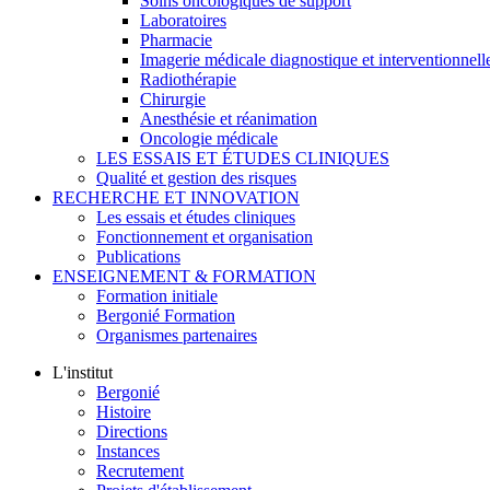
Soins oncologiques de support
Laboratoires
Pharmacie
Imagerie médicale diagnostique et interventionnell
Radiothérapie
Chirurgie
Anesthésie et réanimation
Oncologie médicale
LES ESSAIS ET ÉTUDES CLINIQUES
Qualité et gestion des risques
RECHERCHE ET INNOVATION
Les essais et études cliniques
Fonctionnement et organisation
Publications
ENSEIGNEMENT & FORMATION
Formation initiale
Bergonié Formation
Organismes partenaires
L'institut
Bergonié
Histoire
Directions
Instances
Recrutement