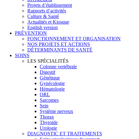
Projets d’établissement
Rapports d’activités
Culture & Santé
Actualités et Kiosque
English version
PRÉVENTION
FONCTIONNEMENT ET ORGANISATION
NOS PROJETS ET ACTIONS
DÉTERMINANTS DE SANTÉ
SOINS
LES SPÉCIALITÉS
Colonne vertébrale
Digestif
Génétique
Gynécologie
Hématologie
ORL
Sarcomes
Sein
Système nerveux
Thorax
Thyroïde
Urologie
DIAGNOSTIC ET TRAITEMENTS