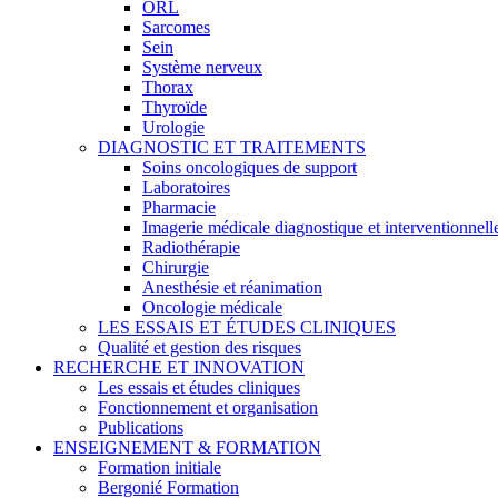
ORL
Sarcomes
Sein
Système nerveux
Thorax
Thyroïde
Urologie
DIAGNOSTIC ET TRAITEMENTS
Soins oncologiques de support
Laboratoires
Pharmacie
Imagerie médicale diagnostique et interventionnell
Radiothérapie
Chirurgie
Anesthésie et réanimation
Oncologie médicale
LES ESSAIS ET ÉTUDES CLINIQUES
Qualité et gestion des risques
RECHERCHE ET INNOVATION
Les essais et études cliniques
Fonctionnement et organisation
Publications
ENSEIGNEMENT & FORMATION
Formation initiale
Bergonié Formation