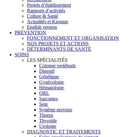
Projets d’établissement
Rapports d’activités
Culture & Santé
Actualités et Kiosque
English version
PRÉVENTION
FONCTIONNEMENT ET ORGANISATION
NOS PROJETS ET ACTIONS
DÉTERMINANTS DE SANTÉ
SOINS
LES SPÉCIALITÉS
Colonne vertébrale
Digestif
Génétique
Gynécologie
Hématologie
ORL
Sarcomes
Sein
Système nerveux
Thorax
Thyroïde
Urologie
DIAGNOSTIC ET TRAITEMENTS