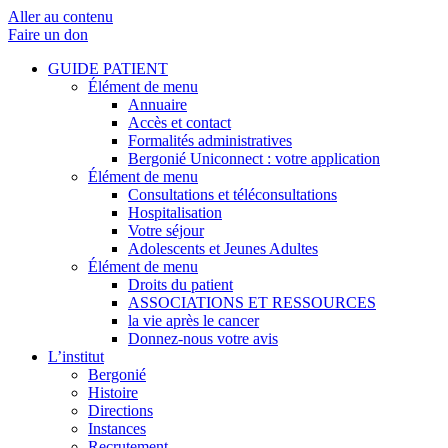
Aller au contenu
Faire un don
GUIDE PATIENT
Élément de menu
Annuaire
Accès et contact
Formalités administratives
Bergonié Uniconnect : votre application
Élément de menu
Consultations et téléconsultations
Hospitalisation
Votre séjour
Adolescents et Jeunes Adultes
Élément de menu
Droits du patient
ASSOCIATIONS ET RESSOURCES
la vie après le cancer
Donnez-nous votre avis
L’institut
Bergonié
Histoire
Directions
Instances
Recrutement