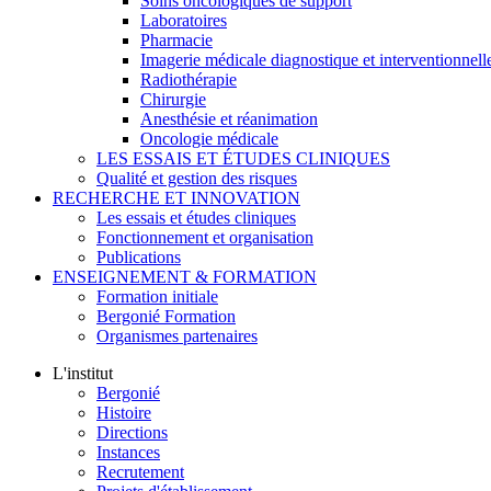
Soins oncologiques de support
Laboratoires
Pharmacie
Imagerie médicale diagnostique et interventionnell
Radiothérapie
Chirurgie
Anesthésie et réanimation
Oncologie médicale
LES ESSAIS ET ÉTUDES CLINIQUES
Qualité et gestion des risques
RECHERCHE ET INNOVATION
Les essais et études cliniques
Fonctionnement et organisation
Publications
ENSEIGNEMENT & FORMATION
Formation initiale
Bergonié Formation
Organismes partenaires
L'institut
Bergonié
Histoire
Directions
Instances
Recrutement