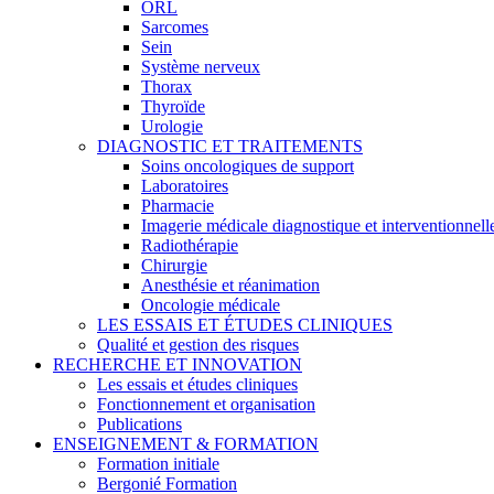
ORL
Sarcomes
Sein
Système nerveux
Thorax
Thyroïde
Urologie
DIAGNOSTIC ET TRAITEMENTS
Soins oncologiques de support
Laboratoires
Pharmacie
Imagerie médicale diagnostique et interventionnell
Radiothérapie
Chirurgie
Anesthésie et réanimation
Oncologie médicale
LES ESSAIS ET ÉTUDES CLINIQUES
Qualité et gestion des risques
RECHERCHE ET INNOVATION
Les essais et études cliniques
Fonctionnement et organisation
Publications
ENSEIGNEMENT & FORMATION
Formation initiale
Bergonié Formation