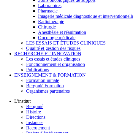
Soins oncologiques de support
Laboratoires
Pharmacie
Imagerie médicale diagnostique et interventionnell
Radiothérapie
Chirurgie
Anesthésie et réanimation
Oncologie médicale
LES ESSAIS ET ÉTUDES CLINIQUES
Qualité et gestion des risques
RECHERCHE ET INNOVATION
Les essais et études cliniques
Fonctionnement et organisation
Publications
ENSEIGNEMENT & FORMATION
Formation initiale
Bergonié Formation
Organismes partenaires
L'institut
Bergonié
Histoire
Directions
Instances
Recrutement