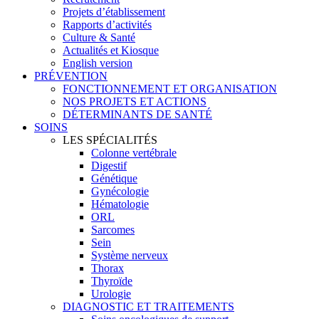
Projets d’établissement
Rapports d’activités
Culture & Santé
Actualités et Kiosque
English version
PRÉVENTION
FONCTIONNEMENT ET ORGANISATION
NOS PROJETS ET ACTIONS
DÉTERMINANTS DE SANTÉ
SOINS
LES SPÉCIALITÉS
Colonne vertébrale
Digestif
Génétique
Gynécologie
Hématologie
ORL
Sarcomes
Sein
Système nerveux
Thorax
Thyroïde
Urologie
DIAGNOSTIC ET TRAITEMENTS