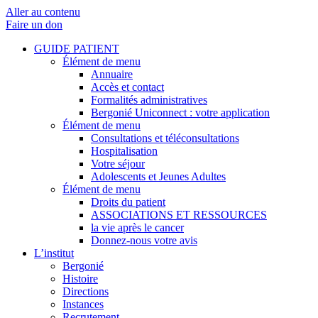
Aller au contenu
Faire un don
GUIDE PATIENT
Élément de menu
Annuaire
Accès et contact
Formalités administratives
Bergonié Uniconnect : votre application
Élément de menu
Consultations et téléconsultations
Hospitalisation
Votre séjour
Adolescents et Jeunes Adultes
Élément de menu
Droits du patient
ASSOCIATIONS ET RESSOURCES
la vie après le cancer
Donnez-nous votre avis
L’institut
Bergonié
Histoire
Directions
Instances
Recrutement