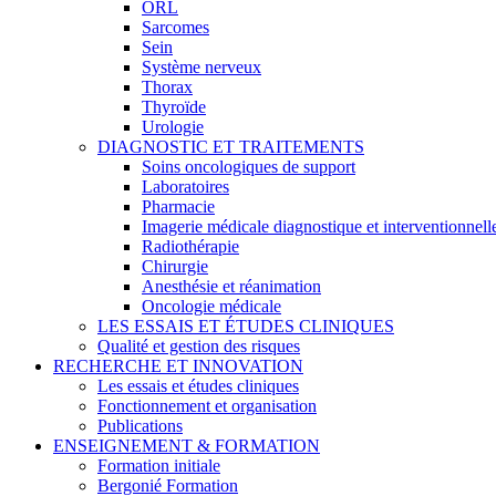
ORL
Sarcomes
Sein
Système nerveux
Thorax
Thyroïde
Urologie
DIAGNOSTIC ET TRAITEMENTS
Soins oncologiques de support
Laboratoires
Pharmacie
Imagerie médicale diagnostique et interventionnell
Radiothérapie
Chirurgie
Anesthésie et réanimation
Oncologie médicale
LES ESSAIS ET ÉTUDES CLINIQUES
Qualité et gestion des risques
RECHERCHE ET INNOVATION
Les essais et études cliniques
Fonctionnement et organisation
Publications
ENSEIGNEMENT & FORMATION
Formation initiale
Bergonié Formation