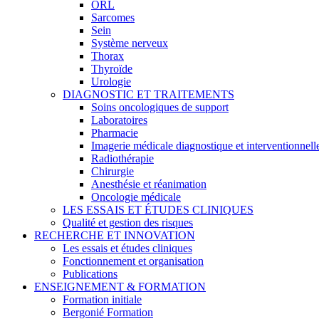
ORL
Sarcomes
Sein
Système nerveux
Thorax
Thyroïde
Urologie
DIAGNOSTIC ET TRAITEMENTS
Soins oncologiques de support
Laboratoires
Pharmacie
Imagerie médicale diagnostique et interventionnell
Radiothérapie
Chirurgie
Anesthésie et réanimation
Oncologie médicale
LES ESSAIS ET ÉTUDES CLINIQUES
Qualité et gestion des risques
RECHERCHE ET INNOVATION
Les essais et études cliniques
Fonctionnement et organisation
Publications
ENSEIGNEMENT & FORMATION
Formation initiale
Bergonié Formation