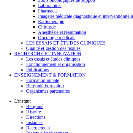
Soins oncologiques de support
Laboratoires
Pharmacie
Imagerie médicale diagnostique et interventionnell
Radiothérapie
Chirurgie
Anesthésie et réanimation
Oncologie médicale
LES ESSAIS ET ÉTUDES CLINIQUES
Qualité et gestion des risques
RECHERCHE ET INNOVATION
Les essais et études cliniques
Fonctionnement et organisation
Publications
ENSEIGNEMENT & FORMATION
Formation initiale
Bergonié Formation
Organismes partenaires
L'institut
Bergonié
Histoire
Directions
Instances
Recrutement