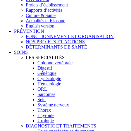
Projets d’établissement
Rapports d’activités
Culture & Santé
Actualités et Kiosque
English version
PRÉVENTION
FONCTIONNEMENT ET ORGANISATION
NOS PROJETS ET ACTIONS
DÉTERMINANTS DE SANTÉ
SOINS
LES SPÉCIALITÉS
Colonne vertébrale
Digestif
Génétique
Gynécologie
Hématologie
ORL
Sarcomes
Sein
Système nerveux
Thorax
Thyroïde
Urologie
DIAGNOSTIC ET TRAITEMENTS