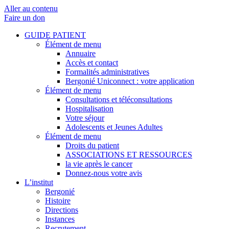
Aller au contenu
Faire un don
GUIDE PATIENT
Élément de menu
Annuaire
Accès et contact
Formalités administratives
Bergonié Uniconnect : votre application
Élément de menu
Consultations et téléconsultations
Hospitalisation
Votre séjour
Adolescents et Jeunes Adultes
Élément de menu
Droits du patient
ASSOCIATIONS ET RESSOURCES
la vie après le cancer
Donnez-nous votre avis
L’institut
Bergonié
Histoire
Directions
Instances
Recrutement