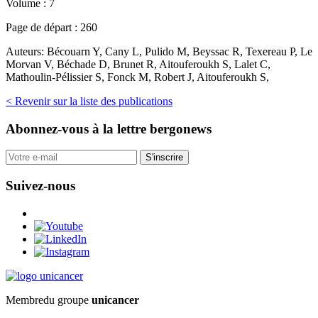
Volume :
7
Page de départ :
260
Auteurs:
Bécouarn Y, Cany L, Pulido M, Beyssac R, Texereau P, Le
Morvan V, Béchade D, Brunet R, Aitouferoukh S, Lalet C,
Mathoulin-Pélissier S, Fonck M, Robert J, Aitouferoukh S,
< Revenir sur la liste des publications
Abonnez-vous
à la lettre bergonews
S'inscrire
Suivez-nous
Membre
du groupe
unicancer