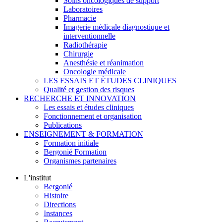
Soins oncologiques de support
Laboratoires
Pharmacie
Imagerie médicale diagnostique et
interventionnelle
Radiothérapie
Chirurgie
Anesthésie et réanimation
Oncologie médicale
LES ESSAIS ET ÉTUDES CLINIQUES
Qualité et gestion des risques
RECHERCHE ET INNOVATION
Les essais et études cliniques
Fonctionnement et organisation
Publications
ENSEIGNEMENT & FORMATION
Formation initiale
Bergonié Formation
Organismes partenaires
L'institut
Bergonié
Histoire
Directions
Instances