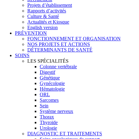
Projets d’établissement
Rapports d’activités
Culture & Santé
Actualités et Kiosque
English version
PRÉVENTION
FONCTIONNEMENT ET ORGANISATION
NOS PROJETS ET ACTIONS
DÉTERMINANTS DE SANTÉ
SOINS
LES SPÉCIALITÉS
Colonne vertébrale
Digestif
Génétique
Gynécologie
Hématologie
ORL
Sarcomes
Sein
Système nerveux
Thorax
Thyroïde
Urologie
DIAGNOSTIC ET TRAITEMENTS