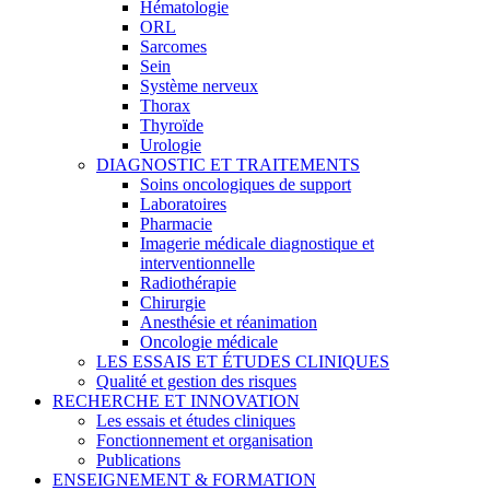
Hématologie
ORL
Sarcomes
Sein
Système nerveux
Thorax
Thyroïde
Urologie
DIAGNOSTIC ET TRAITEMENTS
Soins oncologiques de support
Laboratoires
Pharmacie
Imagerie médicale diagnostique et
interventionnelle
Radiothérapie
Chirurgie
Anesthésie et réanimation
Oncologie médicale
LES ESSAIS ET ÉTUDES CLINIQUES
Qualité et gestion des risques
RECHERCHE ET INNOVATION
Les essais et études cliniques
Fonctionnement et organisation
Publications
ENSEIGNEMENT & FORMATION