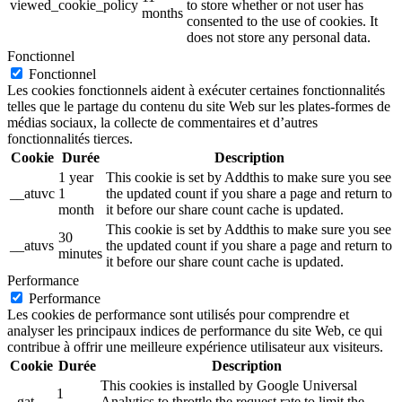
viewed_cookie_policy
to store whether or not user has
months
consented to the use of cookies. It
does not store any personal data.
Fonctionnel
Fonctionnel
Les cookies fonctionnels aident à exécuter certaines fonctionnalités
telles que le partage du contenu du site Web sur les plates-formes de
médias sociaux, la collecte de commentaires et d’autres
fonctionnalités tierces.
Cookie
Durée
Description
1 year
This cookie is set by Addthis to make sure you see
__atuvc
1
the updated count if you share a page and return to
month
it before our share count cache is updated.
This cookie is set by Addthis to make sure you see
30
__atuvs
the updated count if you share a page and return to
minutes
it before our share count cache is updated.
Performance
Performance
Les cookies de performance sont utilisés pour comprendre et
analyser les principaux indices de performance du site Web, ce qui
contribue à offrir une meilleure expérience utilisateur aux visiteurs.
Cookie
Durée
Description
This cookies is installed by Google Universal
1
_gat
Analytics to throttle the request rate to limit the